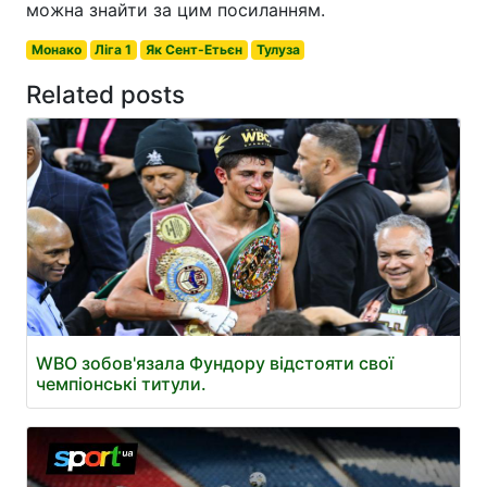
можна знайти за цим посиланням.
Монако
Ліга 1
Як Сент-Етьєн
Тулуза
Related posts
WBO зобов'язала Фундору відстояти свої
чемпіонські титули.