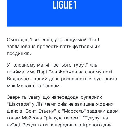
Сьогодні, 1 вересня, у французькій Лізі 1
заплановано провести п'ять футбольних
поєдинків.
У головному матчі третього туру Лілль
прийматиме Парі Сен-Жермен на своєму полі.
Водночас ігровий день розпочнеться зустріччю
між Монако та Лансом.
Зверніть увагу, що напередодні суперник
"Шахтаря" у Лізі чемпіонів не залишив жодних
шансів "Сент-Етьєну", а "Марсель" завдяки двом
голам Мейсона Грінвуда переміг "Тулузу" на
виїзді. Результати попереднього ігрового дня