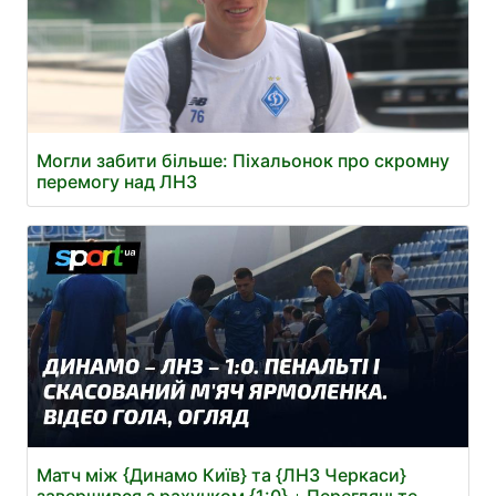
Могли забити більше: Піхальонок про скромну
перемогу над ЛНЗ
Матч між {Динамо Київ} та {ЛНЗ Черкаси}
завершився з рахунком {1:0} ⋆ Перегляньте