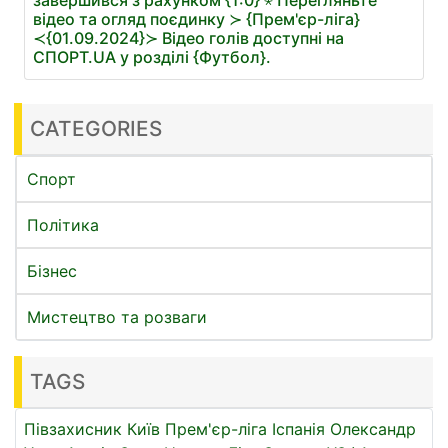
відео та огляд поєдинку ≻ {Прем'єр-ліга}
≺{01.09.2024}≻ Відео голів доступні на
СПОРТ.UA у розділі {Футбол}.
CATEGORIES
Спорт
Політика
Бізнес
Мистецтво та розваги
TAGS
Півзахисник
Київ
Прем'єр-ліга
Іспанія
Олександр