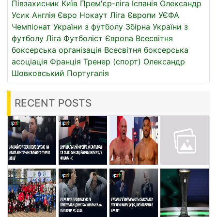
Півзахисник
Київ
Прем'єр-ліга
Іспанія
Олександр
Усик
Англія
Євро
Нокаут
Ліга Європи УЄФА
Чемпіонат України з футболу
Збірна України з
футболу
Ліга
Футболіст
Європа
Всесвітня
боксерська організація
Всесвітня боксерська
асоціація
Франція
Тренер (спорт)
Олександр
Шовковський
Португалія
RECENT POSTS