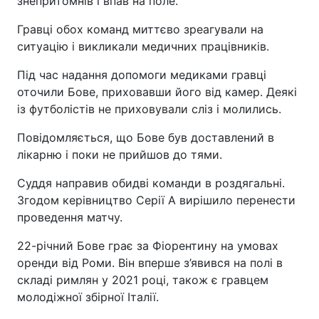
знепритомнів і впав на поле.
Гравці обох команд миттєво зреагували на
ситуацію і викликали медичних працівників.
Під час надання допомоги медиками гравці
оточили Бове, приховавши його від камер. Деякі
із футболістів не приховували сліз і молились.
Повідомляється, що Бове був доставлений в
лікарню і поки не прийшов до тями.
Суддя направив обидві команди в роздягальні.
Згодом керівництво Серії А вирішило перенести
проведення матчу.
22-річний Бове грає за Фіорентину на умовах
оренди від Роми. Він вперше з’явився на полі в
складі римлян у 2021 році, також є гравцем
молодіжної збірної Італії.