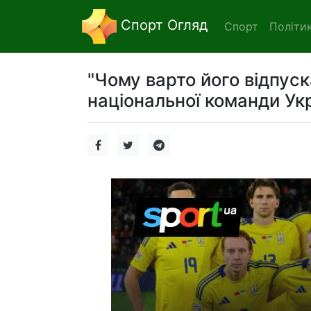
Спорт Огляд
Спорт
Політи
"Чому варто його відпус
національної команди Укр