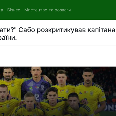
ка
Бізнес
Мистецтво та розваги
кати?" Сабо розкритикував капітана
аїни.