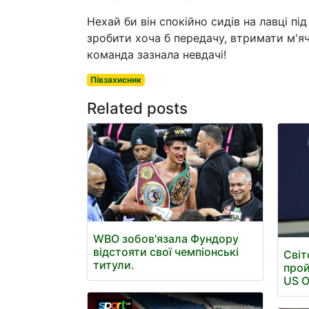
Нехай би він спокійно сидів на лавці під
зробити хоча б передачу, втримати м'яч 
команда зазнала невдачі!
Півзахисник
Related posts
WBO зобов'язала Фундору
відстояти свої чемпіонські
Світ
титули.
прой
US 