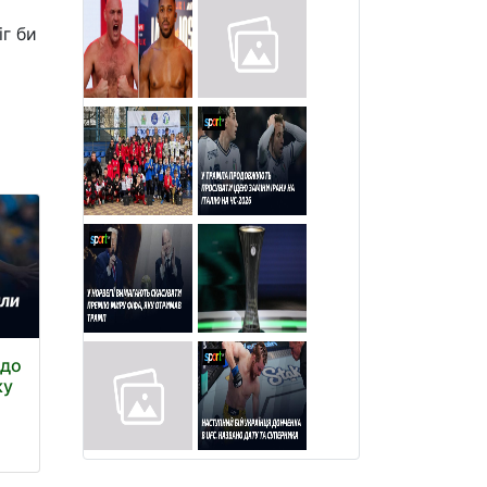
іг би
 до
ку