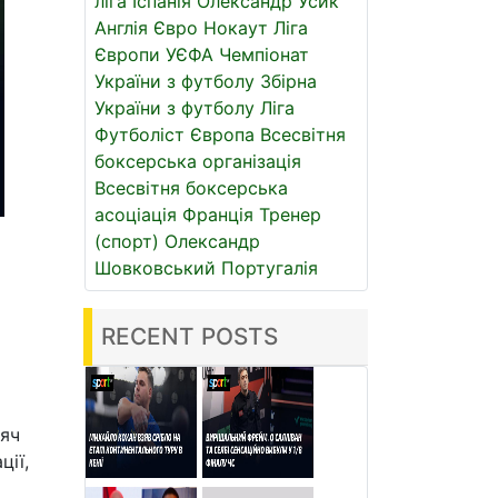
ліга
Іспанія
Олександр Усик
Англія
Євро
Нокаут
Ліга
Європи УЄФА
Чемпіонат
України з футболу
Збірна
України з футболу
Ліга
Футболіст
Європа
Всесвітня
боксерська організація
Всесвітня боксерська
асоціація
Франція
Тренер
(спорт)
Олександр
Шовковський
Португалія
RECENT POSTS
'яч
ції,