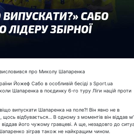
 висловився про Миколу Шапаренка
аїни Йожеф Сабо в особливій бесіді з Sport.ua
оли Шапаренка в поєдинку 6-го туру Ліги націй проти
віщо випускати Шапаренка на поле?! Він явно не в
 щось відбувається... В одному з моментів він віддав м
 віддав його чужому гравцеві. А ще, незадовго до ситуа
 Шапаренко зіграв також не найкращим чином.