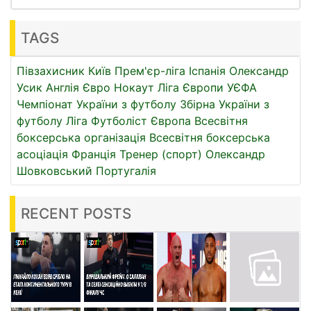
TAGS
Півзахисник
Київ
Прем'єр-ліга
Іспанія
Олександр
Усик
Англія
Євро
Нокаут
Ліга Європи УЄФА
Чемпіонат України з футболу
Збірна України з
футболу
Ліга
Футболіст
Європа
Всесвітня
боксерська організація
Всесвітня боксерська
асоціація
Франція
Тренер (спорт)
Олександр
Шовковський
Португалія
RECENT POSTS