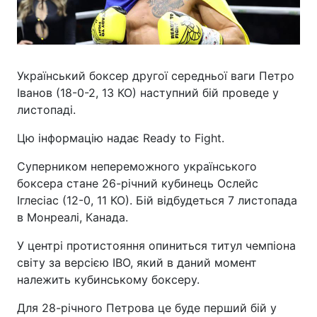
Український боксер другої середньої ваги Петро
Іванов (18-0-2, 13 КО) наступний бій проведе у
листопаді.
Цю інформацію надає Ready to Fight.
Суперником непереможного українського
боксера стане 26-річний кубинець Ослейс
Іглесіас (12-0, 11 КО). Бій відбудеться 7 листопада
в Монреалі, Канада.
У центрі протистояння опиниться титул чемпіона
світу за версією IBO, який в даний момент
належить кубинському боксеру.
Для 28-річного Петрова це буде перший бій у