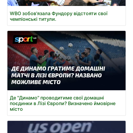
WBO зобов'язала Фундору відстояти свої
чемпіонські титули.
Де "Динамо" проводитиме свої домашні
поєдинки в Лізі Європи? Визначено ймовірне
місто