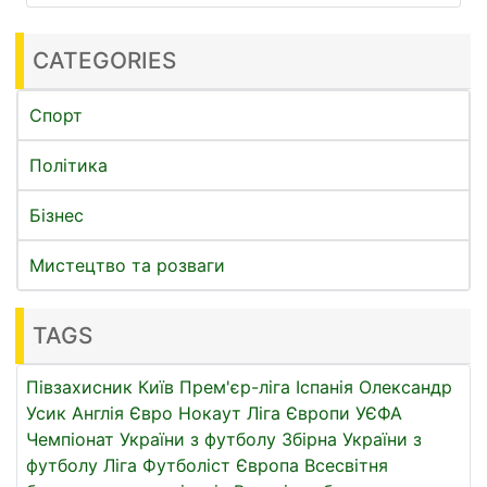
CATEGORIES
Спорт
Політика
Бізнес
Мистецтво та розваги
TAGS
Півзахисник
Київ
Прем'єр-ліга
Іспанія
Олександр
Усик
Англія
Євро
Нокаут
Ліга Європи УЄФА
Чемпіонат України з футболу
Збірна України з
футболу
Ліга
Футболіст
Європа
Всесвітня