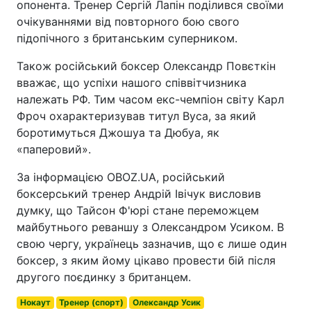
опонента. Тренер Сергій Лапін поділився своїми
очікуваннями від повторного бою свого
підопічного з британським суперником.
Також російський боксер Олександр Повєткін
вважає, що успіхи нашого співвітчизника
належать РФ. Тим часом екс-чемпіон світу Карл
Фроч охарактеризував титул Вуса, за який
боротимуться Джошуа та Дюбуа, як
«паперовий».
За інформацією OBOZ.UA, російський
боксерський тренер Андрій Івічук висловив
думку, що Тайсон Ф'юрі стане переможцем
майбутнього реваншу з Олександром Усиком. В
свою чергу, українець зазначив, що є лише один
боксер, з яким йому цікаво провести бій після
другого поєдинку з британцем.
Нокаут
Тренер (спорт)
Олександр Усик