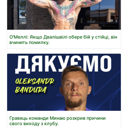
О'Меллі: Якщо Двалішвілі обере бій у стійці, він
вчинить помилку.
Гравець команди Минаю розкрив причини
свого виходу з клубу.