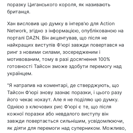
поразку Циганського короля, як називають
британця.
Хан висловив цю думку в інтерв'ю для Action
Network, згідно з інформацією, опублікованою на
порталі DAZN. Він акцентував, що після не
найкращих виступів Ф'юрі завжди повертався на
ринг з новими силами, зосередженим і
мотивованим, тому в разі досягнення 100%
готовності Тайсон зможе здобути перемогу над
українцем.
"Я натрапив на коментарі, де стверджують, що
Тайсон Ф'юрі знову зазнає поразки, і цього разу
його чекає нокаут. Але я не поділяю цю думку.
Однією з ключових рис Ф'юрі є те, що після
кожної поразки або невдалого виступу він
завжди повертається сильнішим, усвідомлюючи,
як діяти для перемоги над суперником. Можливо,