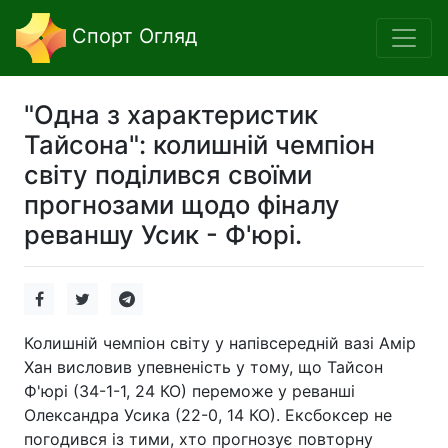
Спорт Огляд
"Одна з характеристик
Тайсона": колишній чемпіон
світу поділився своїми
прогнозами щодо фіналу
реваншу Усик - Ф'юрі.
Колишній чемпіон світу у напівсередній вазі Амір
Хан висловив упевненість у тому, що Тайсон
Ф'юрі (34-1-1, 24 КО) переможе у реванші
Олександра Усика (22-0, 14 КО). Ексбоксер не
погодився із тими, хто прогнозує повторну