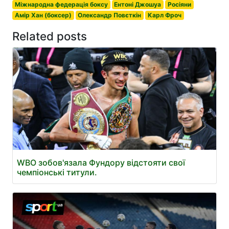
Міжнародна федерація боксу
Ентоні Джошуа
Росіяни
Амір Хан (боксер)
Олександр Повєткін
Карл Фроч
Related posts
WBO зобов'язала Фундору відстояти свої
чемпіонські титули.