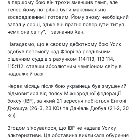
в першому бою він трохи зменшив темп, але
тепер йому потрібно бути максимально
зосередженим і готовим. Йому знову необхідний
запал у серці, адже він прагне повернути титул
чемпіона світу", - зазначив Хан.
Нагадаємо, що в своєму дебютному бою Усик
здобув перемогу над Ф'юрі за роздільним
рішенням суддів з рахунком 114:113, 113:114,
115:112, ставши абсолютним чемпіоном світу в
надважкій вазі.
Через місяць після бою українець був змушений
відмовитися від поясу Міжнародної федерації
боксу (IBF), за який 21 вересня поб'ються Ентоні
Джошуа (26-3, 23 КО) та Даніель Дюбуа (21-2, 20
КО).
Згодом з'ясувалося, що IBF не надала Усику
альтернативи. Ця обставина викликала обурення