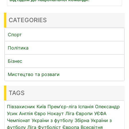
CATEGORIES
Спорт
Політика
Бізнес
Мистецтво та розваги
TAGS
Півзахисник
Київ
Прем'єр-ліга
Іспанія
Олександр
Усик
Англія
Євро
Нокаут
Ліга Європи УЄФА
Чемпіонат України з футболу
Збірна України з
футболу
Ліга
Футболіст
Європа
Всесвітня