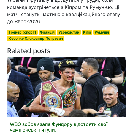
України з футзалу відбудуться у грудні, коли
команда зустрінеться з Кіпром та Румунією. Ці
матчі стануть частиною кваліфікаційного етапу
до Євро-2026.
Тренер (спорт)
Франція
Узбекистан
Кіпр
Румунія
Косенко Олександр Петрович
Related posts
WBO зобов'язала Фундору відстояти свої
чемпіонські титули.