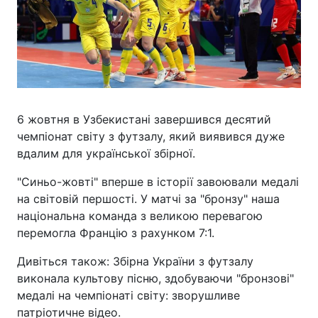
6 жовтня в Узбекистані завершився десятий
чемпіонат світу з футзалу, який виявився дуже
вдалим для української збірної.
"Синьо-жовті" вперше в історії завоювали медалі
на світовій першості. У матчі за "бронзу" наша
національна команда з великою перевагою
перемогла Францію з рахунком 7:1.
Дивіться також: Збірна України з футзалу
виконала культову пісню, здобуваючи "бронзові"
медалі на чемпіонаті світу: зворушливе
патріотичне відео.