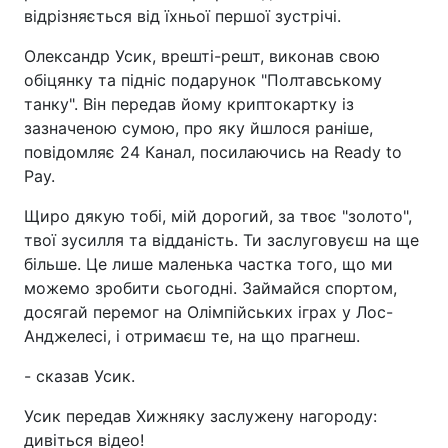
відрізняється від їхньої першої зустрічі.
Олександр Усик, врешті-решт, виконав свою
обіцянку та підніс подарунок "Полтавському
танку". Він передав йому криптокартку із
зазначеною сумою, про яку йшлося раніше,
повідомляє 24 Канал, посилаючись на Ready to
Pay.
Щиро дякую тобі, мій дорогий, за твоє "золото",
твої зусилля та відданість. Ти заслуговуєш на ще
більше. Це лише маленька частка того, що ми
можемо зробити сьогодні. Займайся спортом,
досягай перемог на Олімпійських іграх у Лос-
Анджелесі, і отримаєш те, на що прагнеш.
- сказав Усик.
Усик передав Хижняку заслужену нагороду:
дивіться відео!