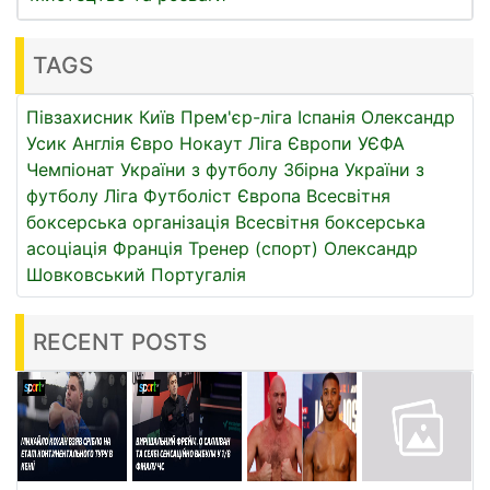
TAGS
Півзахисник
Київ
Прем'єр-ліга
Іспанія
Олександр
Усик
Англія
Євро
Нокаут
Ліга Європи УЄФА
Чемпіонат України з футболу
Збірна України з
футболу
Ліга
Футболіст
Європа
Всесвітня
боксерська організація
Всесвітня боксерська
асоціація
Франція
Тренер (спорт)
Олександр
Шовковський
Португалія
RECENT POSTS