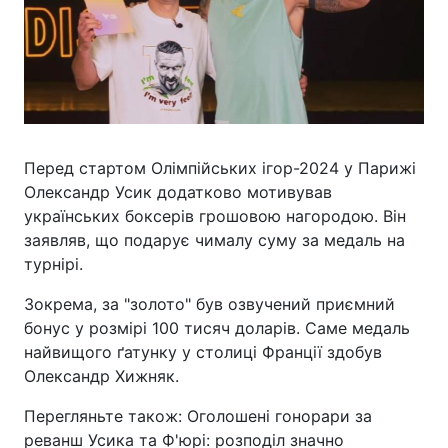
Перед стартом Олімпійських ігор-2024 у Парижі
Олександр Усик додатково мотивував
українських боксерів грошовою нагородою. Він
заявляв, що подарує чималу суму за медаль на
турнірі.
Зокрема, за "золото" був озвучений приємний
бонус у розмірі 100 тисяч доларів. Саме медаль
найвищого ґатунку у столиці Франції здобув
Олександр Хижняк.
Перегляньте також: Оголошені гонорари за
реванш Усика та Ф'юрі: розподіл значно