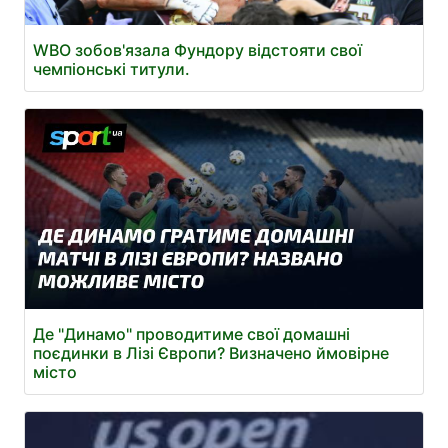
WBO зобов'язала Фундору відстояти свої
чемпіонські титули.
Де "Динамо" проводитиме свої домашні
поєдинки в Лізі Європи? Визначено ймовірне
місто