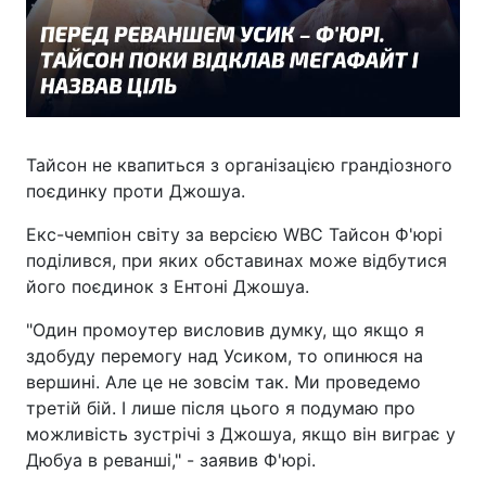
Тайсон не квапиться з організацією грандіозного
поєдинку проти Джошуа.
Екс-чемпіон світу за версією WBC Тайсон Ф'юрі
поділився, при яких обставинах може відбутися
його поєдинок з Ентоні Джошуа.
"Один промоутер висловив думку, що якщо я
здобуду перемогу над Усиком, то опинюся на
вершині. Але це не зовсім так. Ми проведемо
третій бій. І лише після цього я подумаю про
можливість зустрічі з Джошуа, якщо він виграє у
Дюбуа в реванші," - заявив Ф'юрі.