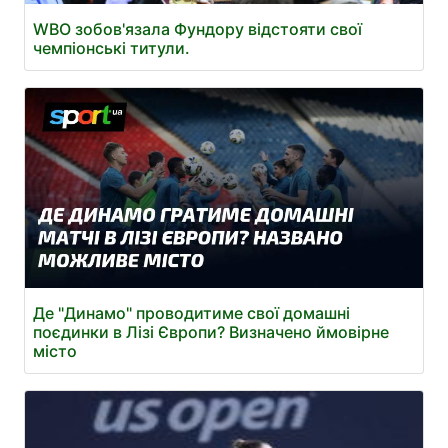
WBO зобов'язала Фундору відстояти свої
чемпіонські титули.
Де "Динамо" проводитиме свої домашні
поєдинки в Лізі Європи? Визначено ймовірне
місто