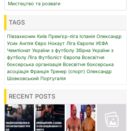
Мистецтво та розваги
TAGS
Півзахисник
Київ
Прем'єр-ліга
Іспанія
Олександр
Усик
Англія
Євро
Нокаут
Ліга Європи УЄФА
Чемпіонат України з футболу
Збірна України з
футболу
Ліга
Футболіст
Європа
Всесвітня
боксерська організація
Всесвітня боксерська
асоціація
Франція
Тренер (спорт)
Олександр
Шовковський
Португалія
RECENT POSTS