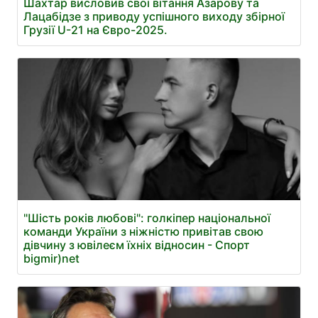
Шахтар висловив свої вітання Азарову та
Лацабідзе з приводу успішного виходу збірної
Грузії U-21 на Євро-2025.
"Шість років любові": голкіпер національної
команди України з ніжністю привітав свою
дівчину з ювілеєм їхніх відносин - Спорт
bigmir)net