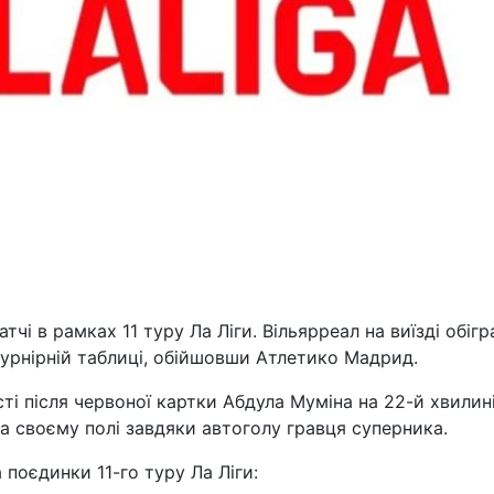
тчі в рамках 11 туру Ла Ліги. Вільярреал на виїзді обігр
 турнірній таблиці, обійшовши Атлетико Мадрид.
і після червоної картки Абдула Муміна на 22-й хвилині
а своєму полі завдяки автоголу гравця суперника.
 поєдинки 11-го туру Ла Ліги: