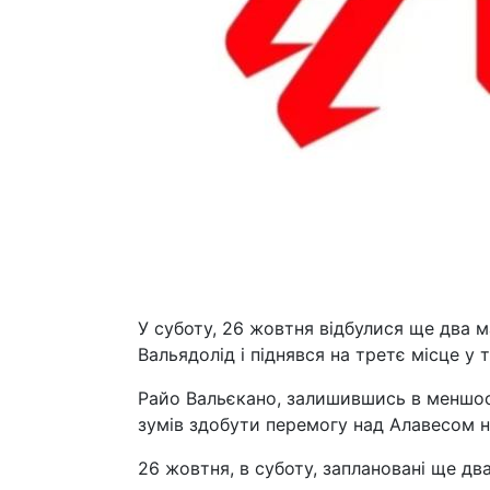
У суботу, 26 жовтня відбулися ще два ма
Вальядолід і піднявся на третє місце у
Райо Вальєкано, залишившись в меншост
зумів здобути перемогу над Алавесом н
26 жовтня, в суботу, заплановані ще два