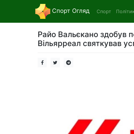
Спорт Огляд
Спорт
Політи
Райо Вальєкано здобув п
Вільярреал святкував усп