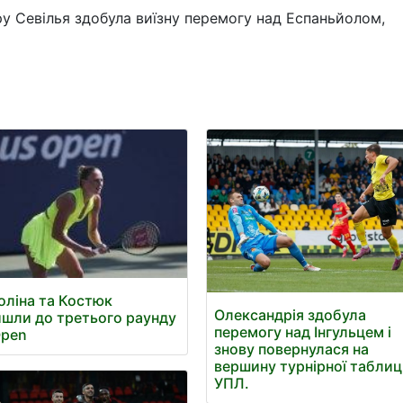
ру Севілья здобула виїзну перемогу над Еспаньйолом,
оліна та Костюк
Олександрія здобула
шли до третього раунду
перемогу над Інгульцем і
Open
знову повернулася на
вершину турнірної таблиц
УПЛ.