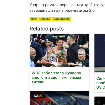
Учора в рамках першого матчу 11-го ту
завершивши гру з результатом 2:0.
Ліга
Севілья
Вальядолід
Related posts
WBO зобов'язала Фундору
відстояти свої чемпіонські
Світ
титули.
прой
US 