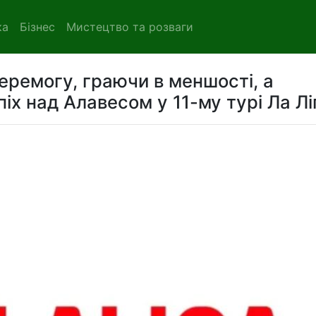
ка
Бізнес
Мистецтво та розваги
еремогу, граючи в меншості, а
іх над Алавесом у 11-му турі Ла Лі