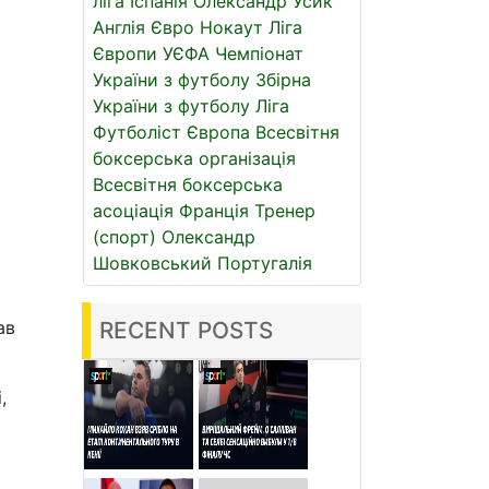
ліга
Іспанія
Олександр Усик
Англія
Євро
Нокаут
Ліга
Європи УЄФА
Чемпіонат
України з футболу
Збірна
України з футболу
Ліга
Футболіст
Європа
Всесвітня
боксерська організація
Всесвітня боксерська
асоціація
Франція
Тренер
(спорт)
Олександр
Шовковський
Португалія
ав
RECENT POSTS
,