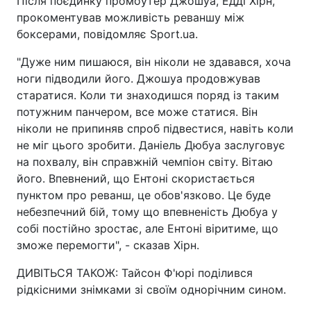
Після поєдинку промоутер Джошуа, Едді Хірн,
прокоментував можливість реваншу між
боксерами, повідомляє Sport.ua.
"Дуже ним пишаюся, він ніколи не здавався, хоча
ноги підводили його. Джошуа продовжував
старатися. Коли ти знаходишся поряд із таким
потужним панчером, все може статися. Він
ніколи не припиняв спроб підвестися, навіть коли
не міг цього зробити. Даніель Дюбуа заслуговує
на похвалу, він справжній чемпіон світу. Вітаю
його. Впевнений, що Ентоні скористається
пунктом про реванш, це обов'язково. Це буде
небезпечний бій, тому що впевненість Дюбуа у
собі постійно зростає, але Ентоні віритиме, що
зможе перемогти", - сказав Хірн.
ДИВІТЬСЯ ТАКОЖ: Тайсон Ф'юрі поділився
рідкісними знімками зі своїм однорічним сином.