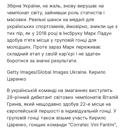
Збірна України, на жаль, знову вирушає на
чемпіонат світу, зайнявши роль статистів і
масовки. Реальні шанси на медалі для
українських спортсменів, ймовірно, зникли ще з
тих пір, як у 2018 році в Інсбруку Марк Падун
здобув п'яте місце у груповій гонці для
молодших. Проте зараз Марк переживає
складний етап у своїй кар'єрі і не здатен
боротися за значні результати.
Getty Images/Global Images Ukraine. Кирило
Царенко
В українській команді на змаганнях виступить
29-річний дебютант світових чемпіонатів Віталій
Гринів, який нещодавно здобув 22-е місце на
європейській першості в індивідуальній гонці. У
груповій гонці також візьме участь Кирило
Царенко, гонщик команди "Corratec Vini Fantini",