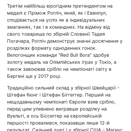
Третім найбільш вірогідним претендентом на
медалі є Прімож Рогліч, який, як і Евенпул,
сподівається на успіх як в індивідуальних
змаганнях, так і в командних. На відміну від
свого товариша по збірній Словенії Тадея
Погачара, Рогліч демонструє значні досягнення у
розділках формату одноденних гонок.
Велогонщик команди "Red Bull Bora" здобув
золоту медаль на Олімпійських іграх у Токіо, а
також завоював срібло на чемпіонаті світу в
Бергені ще у 2017 році.
Традиційно сильний склад у збірної Швейцарії -
Штефан Кюнг і Штефан Біггеггер. Перший на
нещодавньому чемпіонаті Європи взяв срібло,
перед цим упевнено вигравши розділку на
Вуельті, а ось Біссеггер на європейській
першості провалився, показавши лише 12-й
результат. Сильний дует і у збірної США - Магнус