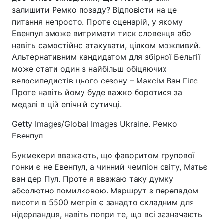
залишити Ремко позаду? Відповісти на це
питання непросто. Проте сценарій, у якому
Евенпул зможе витримати тиск словенця або
навіть самостійно атакувати, цілком можливий.
Альтернативним кандидатом для збірної Бельгії
може стати один з найбільш обіцяючих
велосипедистів цього сезону – Максім Ван Гілс.
Проте навіть йому буде важко боротися за
медалі в цій епічній сутичці.
Getty Images/Global Images Ukraine. Ремко
Евенпул.
Букмекери вважають, що фаворитом групової
гонки є не Евенпул, а чинний чемпіон світу, Матьє
ван дер Пул. Проте я вважаю таку думку
абсолютно помилковою. Маршрут з перепадом
висоти в 5500 метрів є занадто складним для
нідерландця, навіть попри те, що всі зазначають