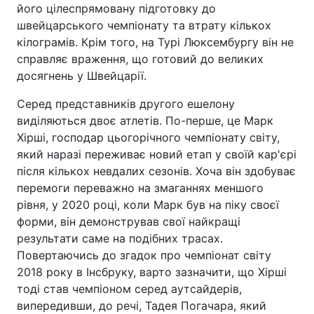
його цілеспрямовану підготовку до
швейцарського чемпіонату та втрату кількох
кілограмів. Крім того, на Турі Люксембургу він не
справляє враження, що готовий до великих
досягнень у Швейцарії.
Серед представників другого ешелону
виділяються двоє атлетів. По-перше, це Марк
Хірші, господар цьогорічного чемпіонату світу,
який наразі переживає новий етап у своїй кар'єрі
після кількох невдалих сезонів. Хоча він здобуває
перемоги переважно на змаганнях меншого
рівня, у 2020 році, коли Марк був на піку своєї
форми, він демонстрував свої найкращі
результати саме на подібних трасах.
Повертаючись до згадок про чемпіонат світу
2018 року в Інсбруку, варто зазначити, що Хірші
тоді став чемпіоном серед аутсайдерів,
випередивши, до речі, Тадея Погачара, який