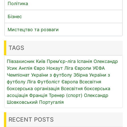
Політика
Бізнес
Мистецтво та розваги
TAGS
Півзахисник
Київ
Прем'єр-ліга
Іспанія
Олександр
Усик
Англія
Євро
Нокаут
Ліга Європи УЄФА
Чемпіонат України з футболу
Збірна України з
футболу
Ліга
Футболіст
Європа
Всесвітня
боксерська організація
Всесвітня боксерська
асоціація
Франція
Тренер (спорт)
Олександр
Шовковський
Португалія
RECENT POSTS