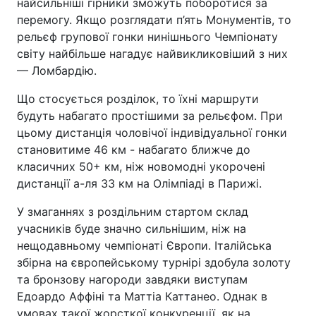
найсильніші гірники зможуть поборотися за
перемогу. Якщо розглядати п’ять Монументів, то
рельєф групової гонки нинішнього Чемпіонату
світу найбільше нагадує найвикликовіший з них
— Ломбардію.
Що стосується розділок, то їхні маршрути
будуть набагато простішими за рельєфом. При
цьому дистанція чоловічої індивідуальної гонки
становитиме 46 км - набагато ближче до
класичних 50+ км, ніж новомодні укорочені
дистанції а-ля 33 км на Олімпіаді в Парижі.
У змаганнях з роздільним стартом склад
учасників буде значно сильнішим, ніж на
нещодавньому чемпіонаті Європи. Італійська
збірна на європейському турнірі здобула золоту
та бронзову нагороди завдяки виступам
Едоардо Аффіні та Маттіа Каттанео. Однак в
умовах такої жорсткої конкуренції, як на