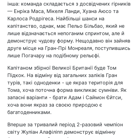
інша: команда складається з досвідчених гірників
— Енріка Маса, Мікеля Ланди, Хуана Аюсо та
Карлоса Родрігеса. Найбільші шанси на
капітанство, однак, має Пельо Більбао, який не
лише відзначається непоганим спринтом, але й
демонструє чудову форму. Нещодавно він зайняв
друге місце на Гран-Прі Монреаля, поступившись
лише Погачару на подібному рельєфі.
Капітаном збірної Великої Британії буде Том
Підкок. На відміну від загальних заліків Гран
турів, такі одноденки - це якраз територія для
Тома, хоча поточна форма викликає сумніви. Як
запасні варіанти - брати Адам і Саймон Єйтси,
хоча вони якраз за своєю природою є
багатоденниками.
Вперше за тривалий період 2-разовий чемпіон
світу Жуліан Алафіліпп демонструє відмінну