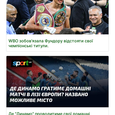
WBO зобов'язала Фундору відстояти свої
чемпіонські титули.
Де "Динамо" проводитиме свої домашні