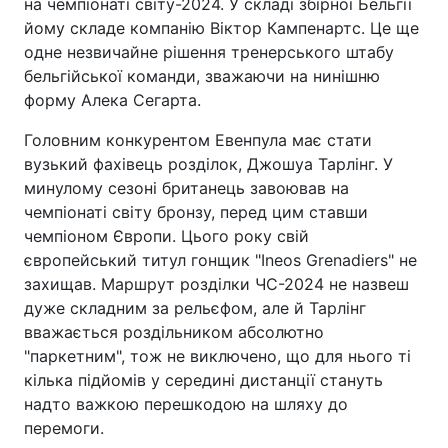
на чемпіонаті світу-2024. У складі збірної Бельгії
йому складе компанію Віктор Кампенартс. Це ще
одне незвичайне рішення тренерського штабу
бельгійської команди, зважаючи на нинішню
форму Алека Сегарта.
Головним конкурентом Евенпула має стати
вузький фахівець розділок, Джошуа Тарлінг. У
минулому сезоні британець завоював на
чемпіонаті світу бронзу, перед цим ставши
чемпіоном Європи. Цього року свій
європейський титул гонщик "Ineos Grenadiers" не
захищав. Маршрут розділки ЧС-2024 не назвеш
дуже складним за рельєфом, але й Тарлінг
вважається роздільником абсолютно
"паркетним", тож не виключено, що для нього ті
кілька підйомів у середині дистанції стануть
надто важкою перешкодою на шляху до
перемоги.