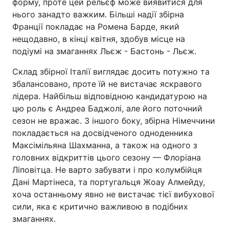
форму, проте цей рельєф може виявитися для
нього занадто важким. Більші надії збірна
Франції покладає на Ромена Барде, який
нещодавно, в кінці квітня, здобув місце на
подіумі на змаганнях Льєж - Бастонь - Льєж.
Склад збірної Італії виглядає досить потужно та
збалансовано, проте їй не вистачає яскравого
лідера. Найбільш відповідною кандидатурою на
цю роль є Андреа Баджолі, але його поточний
сезон не вражає. З іншого боку, збірна Німеччини
покладається на досвідченого одноденника
Максімільяна Шахманна, а також на одного з
головних відкриттів цього сезону — Флоріана
Ліповітца. Не варто забувати і про колумбійця
Дані Мартінеса, та португальця Жоау Алмейду,
хоча останньому явно не вистачає тієї вибухової
сили, яка є критично важливою в подібних
змаганнях.