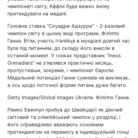
чемпіонаті світу, Аффіні буде важко знову
претендувати на медалі.
Головна ставка "Скуадри Адзурри" - 2-разовий
чемпіон світу в цьому виді програми, Філіппо
Ганна. Втім, участь італійця в мундіалі довгий час
була під питанням, до складу його внесли в
останній момент. У гонках представник "Ineos
Grenadiers" не з'являвся практично місяць,
пропустивши, зокрема, і чемпіонат Європи.
Медальний потенціал Ганни сумнівів не викликає,
а ось щодо поточної форми питань дуже багато.
Getty Images/Global Images Ukraine. Філіппо Ганна.
Ремко Евенпул прибув до Швейцарії як діючий
світовий та олімпійський чемпіон у розділці, і
його справедливо вважають основним
претендентом на перемогу в індивідуальній гонці