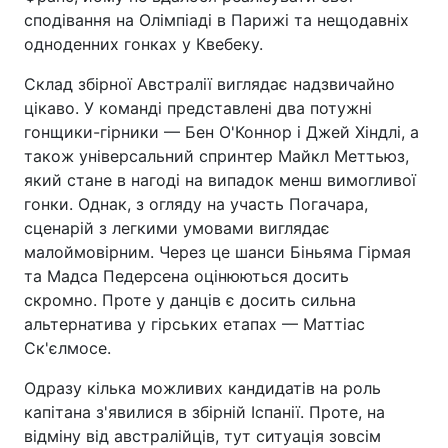
сподівання на Олімпіаді в Парижі та нещодавніх
одноденних гонках у Квебеку.
Склад збірної Австралії виглядає надзвичайно
цікаво. У команді представлені два потужні
гонщики-гірники — Бен О'Коннор і Джей Хіндлі, а
також універсальний спринтер Майкл Меттьюз,
який стане в нагоді на випадок менш вимогливої
гонки. Однак, з огляду на участь Погачара,
сценарій з легкими умовами виглядає
малоймовірним. Через це шанси Біньяма Гірмая
та Мадса Педерсена оцінюються досить
скромно. Проте у данців є досить сильна
альтернатива у гірських етапах — Маттіас
Ск'єлмосе.
Одразу кілька можливих кандидатів на роль
капітана з'явилися в збірній Іспанії. Проте, на
відміну від австралійців, тут ситуація зовсім