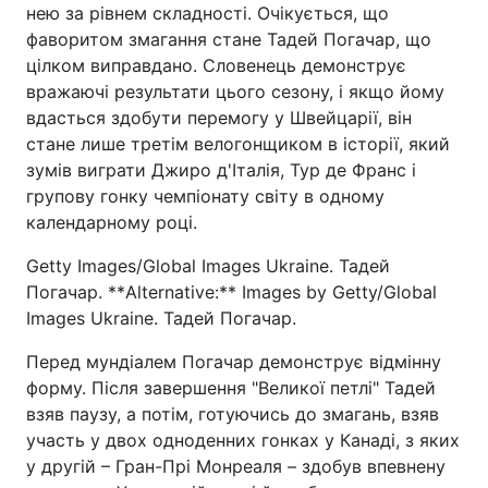
нею за рівнем складності. Очікується, що
фаворитом змагання стане Тадей Погачар, що
цілком виправдано. Словенець демонструє
вражаючі результати цього сезону, і якщо йому
вдасться здобути перемогу у Швейцарії, він
стане лише третім велогонщиком в історії, який
зумів виграти Джиро д'Італія, Тур де Франс і
групову гонку чемпіонату світу в одному
календарному році.
Getty Images/Global Images Ukraine. Тадей
Погачар. **Alternative:** Images by Getty/Global
Images Ukraine. Тадей Погачар.
Перед мундіалем Погачар демонструє відмінну
форму. Після завершення "Великої петлі" Тадей
взяв паузу, а потім, готуючись до змагань, взяв
участь у двох одноденних гонках у Канаді, з яких
у другій – Гран-Прі Монреаля – здобув впевнену