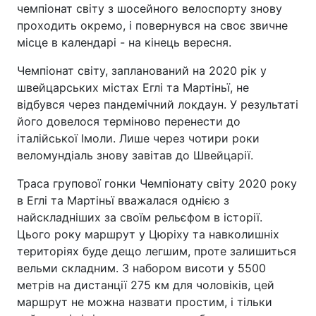
чемпіонат світу з шосейного велоспорту знову
проходить окремо, і повернувся на своє звичне
місце в календарі - на кінець вересня.
Чемпіонат світу, запланований на 2020 рік у
швейцарських містах Еглі та Мартіньї, не
відбувся через пандемічний локдаун. У результаті
його довелося терміново перенести до
італійської Імоли. Лише через чотири роки
веломундіаль знову завітав до Швейцарії.
Траса групової гонки Чемпіонату світу 2020 року
в Еглі та Мартіньї вважалася однією з
найскладніших за своїм рельєфом в історії.
Цього року маршрут у Цюріху та навколишніх
територіях буде дещо легшим, проте залишиться
вельми складним. З набором висоти у 5500
метрів на дистанції 275 км для чоловіків, цей
маршрут не можна назвати простим, і тільки