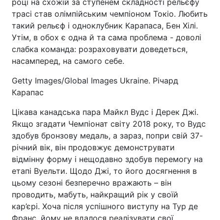
році на схожій за ступенем складності рельєфу
трасі став олімпійським чемпіоном Токіо. Любить
такий рельєф і одноклубник Карапаса, Бен Хілі.
Утім, в обох є одна й та сама проблема - доволі
слабка команда: розраховувати доведеться,
насамперед, на самого себе.
Getty Images/Global Images Ukraine. Річард
Карапас
Цікава канадська пара Майкл Вудс і Дерек Джі.
Якщо згадати Чемпіонат світу 2018 року, то Вудс
здобув бронзову медаль, а зараз, попри свій 37-
річний вік, він продовжує демонструвати
відмінну форму і нещодавно здобув перемогу на
етапі Вуельти. Щодо Джі, то його досягнення в
цьому сезоні безперечно вражають – він
проводить, мабуть, найкращий рік у своїй
кар’єрі. Хоча після успішного виступу на Тур де
Франс, йому не вдалося реалізувати свої