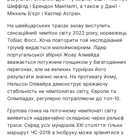
Шеффілд і Брендон МакНалті, а також у Данії -
Міккель Б'єрг і Каспер Асгрен.
На швейцарських трасах знову виступить
сенсаційний чемпіон світу 2022 року, норвежець
Тобіас Фосс. Хоча повторити той несподіваний
тріумф видається малоймовірним. Лідер
португальської збірної Жоау Алмейда
вважається потужним гонщиком у багатоденних
перегонах, але на великих турнірах його
результати значно нижчі. На противагу йому,
Нельсон Олівейра демонструє вражаючу
стабільність на чемпіонатах світу, Європи та
Олімпіадах, регулярно потрапляючи до топ-10.
Групова гонка на поточному чемпіонаті світу
виявиться надзвичайно складною через рельєф
траси. Серед усіх мундіалів XXI століття тільки
маршрут ЧС-2018 в Інсбруку може зрівнятися з