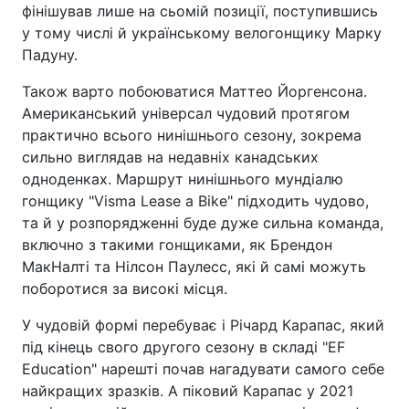
фінішував лише на сьомій позиції, поступившись
у тому числі й українському велогонщику Марку
Падуну.
Також варто побоюватися Маттео Йоргенсона.
Американський універсал чудовий протягом
практично всього нинішнього сезону, зокрема
сильно виглядав на недавніх канадських
одноденках. Маршрут нинішнього мундіалю
гонщику "Visma Lease a Bike" підходить чудово,
та й у розпорядженні буде дуже сильна команда,
включно з такими гонщиками, як Брендон
МакНалті та Нілсон Паулесс, які й самі можуть
поборотися за високі місця.
У чудовій формі перебуває і Річард Карапас, який
під кінець свого другого сезону в складі "EF
Education" нарешті почав нагадувати самого себе
найкращих зразків. А піковий Карапас у 2021