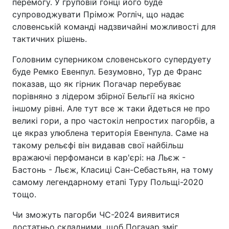
перемогу. У груповій гонці його буде
супроводжувати Прімож Рогліч, що надає
словенській команді надзвичайні можливості для
тактичних рішень.
Головним суперником словенського супердуету
буде Ремко Евенпул. Безумовно, Тур де Франс
показав, що як гірник Погачар перебуває
порівняно з лідером збірної Бельгії на якісно
іншому рівні. Але тут все ж таки йдеться не про
великі гори, а про частокіл непростих пагорбів, а
це якраз улюблена територія Евенпула. Саме на
такому рельєфі він видавав свої найбільш
вражаючі перфоманси в кар'єрі: на Льєж -
Бастонь - Льєж, Класиці Сан-Себастьян, на тому
самому легендарному етапі Туру Польщі-2020
тощо.
Чи зможуть пагорби ЧС-2024 виявитися
достатньо складними, щоб Погачар зміг