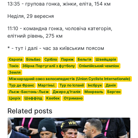
13:35 - групова гонка, жінки, еліта, 154 км
Неділя, 29 вересня
11:10 - командна гонка, чоловіча категорія,
елітний рівень, 275 км
* - тут і далі - час за київським поясом
Європа
Більбао
Срібло
Париж
Бельгія
Швейцарія
Токіо
Збірна Португалії з футболу
Олімпійський чемпіон
Земля
Міжнародний союз велосипедистів (Union Cycliste Internationale)
Тур де Франс
Мартіньї.
Тур по Іспанії
Інсбрук
Данія
Льєж-Бастонь-Льєж
Джиро д'Італія
Монреаль
Берген
Цюріх
Шеффілд
Квебек
Отримано
Related posts