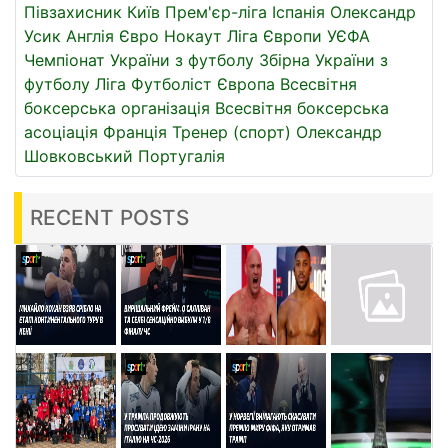
Півзахисник
Київ
Прем'єр-ліга
Іспанія
Олександр
Усик
Англія
Євро
Нокаут
Ліга Європи УЄФА
Чемпіонат України з футболу
Збірна України з
футболу
Ліга
Футболіст
Європа
Всесвітня
боксерська організація
Всесвітня боксерська
асоціація
Франція
Тренер (спорт)
Олександр
Шовковський
Португалія
RECENT POSTS