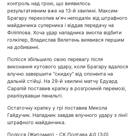
контроль над грою, що виявилось
результативним вже на 13-й хвилині. Максим
Брагару перехопив м'яч неподалік від штрафного
майданчика суперника і віддав передачу на
Філіппова. Хоча удар нападника змогла відбити
голкіпер, Владислав Велетень виявився першим
на добиванні.
Полісся збільшило свою перевагу після
виконання кутового удару, коли Брагару вдалося
влучно завершити "скидку" від опонента на
дальній стійці. На 29-й хвилині матчу Едуард
Сарапій поставив крапку в розгромній перемозі,
реалізувавши пенальті.
Остаточну крапку у грі поставив Микола
Гайдучик. Нападник завдав влучного удару з лінії
штрафного майданчика.
Полісся (Житомир) - СК Полтава 4:0 (3:0)