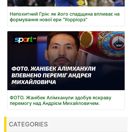
Непохитний Грін: як його спадщина впливає на
формування нової ери "Уорріорз"
ФОТО. Жанібек Алімханули здобув яскраву
перемогу над Андрієм Михайловичем.
CATEGORIES