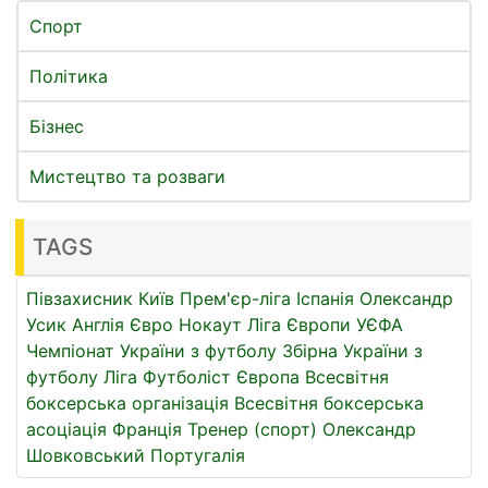
Спорт
Політика
Бізнес
Мистецтво та розваги
TAGS
Півзахисник
Київ
Прем'єр-ліга
Іспанія
Олександр
Усик
Англія
Євро
Нокаут
Ліга Європи УЄФА
Чемпіонат України з футболу
Збірна України з
футболу
Ліга
Футболіст
Європа
Всесвітня
боксерська організація
Всесвітня боксерська
асоціація
Франція
Тренер (спорт)
Олександр
Шовковський
Португалія