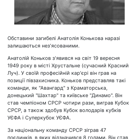
Обставини загибелі Анатолія Конькова наразі
залишаються нез'ясованими.
Анатолій Коньков з'явився на світ 19 вересня
1949 року в місті Хрустальне (сучасний Красний
Луч). У своїй професійній кар'єрі він грав на
позиції півзахисника. Коньков представляв такі
команди, як "Авангард" з Краматорська,
донецький "Шахтар" та київське "Динамо". Він
став чемпіоном СРСР чотири рази, виграв Кубок
СРСР, а також здобув Кубок володарів кубків
УЄФА і Суперкубок УЄФА.
За національну команду СРСР зіграв 47
поєдинків, в яких відзначився 8 голами. Він став