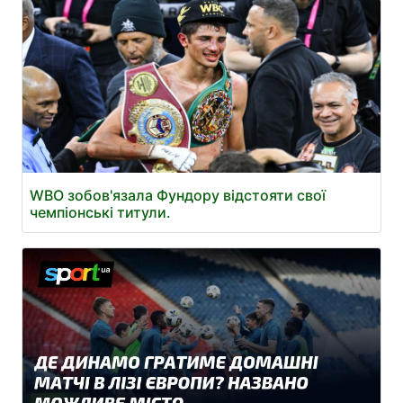
WBO зобов'язала Фундору відстояти свої
чемпіонські титули.