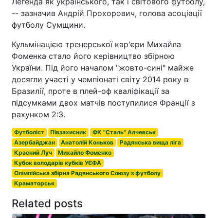
Легенда як українського, так і світового футболу,
-- зазначив Андрій Прохорович, голова асоціації
футболу Сумщини.
Кульмінацією тренерської кар'єри Михайла
Фоменка стало його керівництво збірною
України. Під його началом "жовто-сині" майже
досягли участі у чемпіонаті світу 2014 року в
Бразилії, проте в плей-оф кваліфікації за
підсумками двох матчів поступилися Франції з
рахунком 2:3.
Футболіст
Півзахисник
ФК "Сталь" Алчевськ
Азербайджан
Анатолій Коньков
Радянська вища ліга
Красний Луч
Михайло Фоменко
Кубок володарів кубків УЄФА
Олімпійська збірна Радянського Союзу з футболу
Краматорськ
Related posts