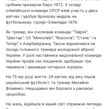
срібним призером Євро-1972. У складі
олімпійської команди СРСР взяв участь у двох
матчах і здобув бронзову медаль на
футбольному турнірі Олімпіади-1976.
Як тренер, він очолював команди "Таврія",
"Шахтар", СК "Миколаїв", "Ворскла", "Сталь" та
"Інтер" з Азербайджану. Також відзначився на
посаді головного тренера молодіжної збірної
України. У ролі наставника національної команди
України провів сім поєдинків, здобувши три
перемоги і зазнавши чотирьох поразок.
На 75-му році життя, 29 квітня, від віку пішов
український футболіст та тренер Михайло
Фоменко. Нещодавно він боровся з раковою
хворобою.
На жаль, відійшла в інший світ справжня легенда.