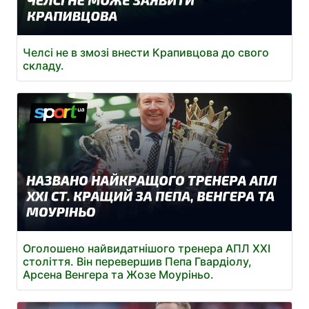
Челсі не в змозі внести Крапивцова до свого
складу.
Оголошено найвидатнішого тренера АПЛ XXI
століття. Він перевершив Пепа Гвардіолу,
Арсена Венгера та Жозе Моуріньо.