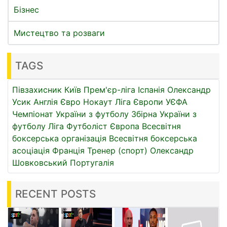
Бізнес
Мистецтво та розваги
TAGS
Півзахисник
Київ
Прем'єр-ліга
Іспанія
Олександр
Усик
Англія
Євро
Нокаут
Ліга Європи УЄФА
Чемпіонат України з футболу
Збірна України з
футболу
Ліга
Футболіст
Європа
Всесвітня
боксерська організація
Всесвітня боксерська
асоціація
Франція
Тренер (спорт)
Олександр
Шовковський
Португалія
RECENT POSTS