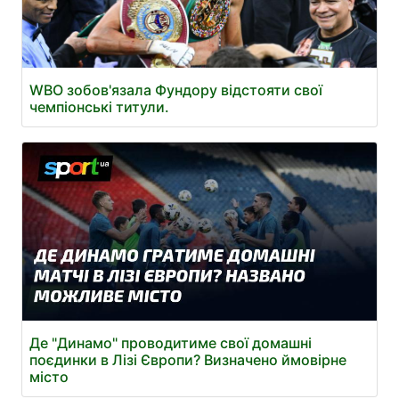
WBO зобов'язала Фундору відстояти свої
чемпіонські титули.
Де "Динамо" проводитиме свої домашні
поєдинки в Лізі Європи? Визначено ймовірне
місто