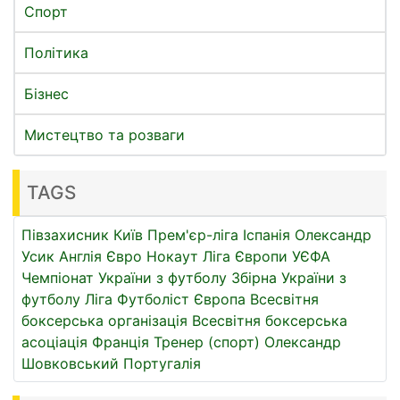
Спорт
Політика
Бізнес
Мистецтво та розваги
TAGS
Півзахисник
Київ
Прем'єр-ліга
Іспанія
Олександр
Усик
Англія
Євро
Нокаут
Ліга Європи УЄФА
Чемпіонат України з футболу
Збірна України з
футболу
Ліга
Футболіст
Європа
Всесвітня
боксерська організація
Всесвітня боксерська
асоціація
Франція
Тренер (спорт)
Олександр
Шовковський
Португалія