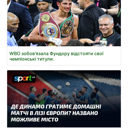
WBO зобов'язала Фундору відстояти свої
чемпіонські титули.