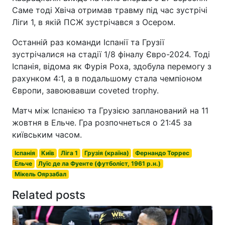
Саме тоді Хвіча отримав травму під час зустрічі
Ліги 1, в якій ПСЖ зустрічався з Осером.
Останній раз команди Іспанії та Грузії
зустрічалися на стадії 1/8 фіналу Євро-2024. Тоді
Іспанія, відома як Фурія Роха, здобула перемогу з
рахунком 4:1, а в подальшому стала чемпіоном
Європи, завоювавши coveted trophy.
Матч між Іспанією та Грузією запланований на 11
жовтня в Ельче. Гра розпочнеться о 21:45 за
київським часом.
Іспанія
Київ
Ліга 1
Грузія (країна)
Фернандо Торрес
Ельче
Луїс де ла Фуенте (футболіст, 1961 р.н.)
Мікель Оярзабал
Related posts