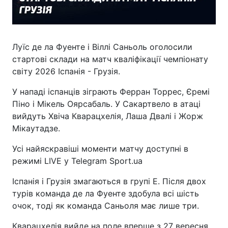
Луїс де ла Фуенте і Віллі Саньоль оголосили
стартові склади на матч кваліфікації чемпіонату
світу 2026 Іспанія - Грузія.
У нападі іспанців зіграють Ферран Торрес, Єремі
Піно і Мікель Оярсабаль. У Сакартвело в атаці
вийдуть Хвіча Кварацхелія, Лаша Двалі і Жорж
Мікаутадзе.
Усі найяскравіші моменти матчу доступні в
режимі LIVE у Telegram Sport.ua
Іспанія і Грузія змагаються в групі Е. Після двох
турів команда де ла Фуенте здобула всі шість
очок, тоді як команда Саньоля має лише три.
Кварацхелія вийде на поле вперше з 27 вересня.