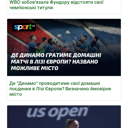
WBO зобов'язала Фундору відстояти свої
чемпіонські титули.
Де "Динамо" проводитиме свої домашні
поєдинки в Лізі Європи? Визначено ймовірне
місто