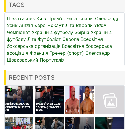
TAGS
Півзахисник
Київ
Прем'єр-ліга
Іспанія
Олександр
Усик
Англія
Євро
Нокаут
Ліга Європи УЄФА
Чемпіонат України з футболу
Збірна України з
футболу
Ліга
Футболіст
Європа
Всесвітня
боксерська організація
Всесвітня боксерська
асоціація
Франція
Тренер (спорт)
Олександр
Шовковський
Португалія
RECENT POSTS