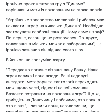
іронічно прокоментував гру з "Динамо",
порівнявши матч із полюванням на зграю вовків.
"Українське товариство мисливців і рибалок має
накласти штраф на київське 'Динамо'. Необхідно
застосувати серйозні санкції. Чому саме штраф?
По-перше, сезон ще не розпочався. По-друге,
полювання в міських межах є забороненим", - з
іронією зазначив він під час свого шоу.
Військові не зрозуміли жарту.
"Передаємо вогняне вітання пану Вацку. Наша
зграя велика і вона всюди. Ваші недолугі
анекдоти, метафори та тавтології переходять
межі щодо честі, гідності нашої команди.
Бажаєте потрапити на полювання зграї? Що ж,
приїздіть на Донеччину і побачимо, хто вовк, а
хто вівця", - заявили вони, наголосивши, що
готові захищати честь своєї команди до кінця.