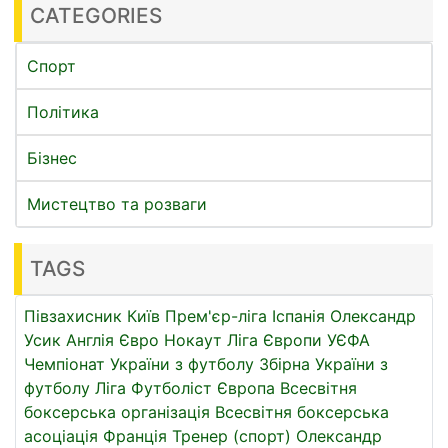
CATEGORIES
Спорт
Політика
Бізнес
Мистецтво та розваги
TAGS
Півзахисник
Київ
Прем'єр-ліга
Іспанія
Олександр
Усик
Англія
Євро
Нокаут
Ліга Європи УЄФА
Чемпіонат України з футболу
Збірна України з
футболу
Ліга
Футболіст
Європа
Всесвітня
боксерська організація
Всесвітня боксерська
асоціація
Франція
Тренер (спорт)
Олександр