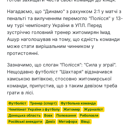
Нагадаємо, що "Динамо" з рахунком 2:1 у матчі з
пенальті та вилученням перемогло "Полісся" у 13-
му турі чемпіонату України в УПЛ. Перед
зустріччю головний тренер житомирян Імад
Ашур наголошував на тому, що єдність команди
може стати вирішальним чинником у
протистоянні.
Зазначимо, що слоган "Полісся": "Сила у зграї".
Нещодавно футболіст "Шахтаря" відзначився
хамською витівкою, стосовно житомирської
команди, припустив, що з таким девізом треба
грати в лісі.
Футболіст
Тренер (спорт)
Футбольна команда
Чемпіонат України з футболу
Житомир
Журналіст
Донецька область
Вовк
Полювання
Риболовля
Російські анекдоти
Девіз
Метафора
Вівці.