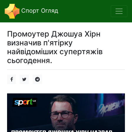
Спорт Огляд
Промоутер Джошуа Хірн
визначив п'ятірку
найвідоміших супертяжів
сьогодення.