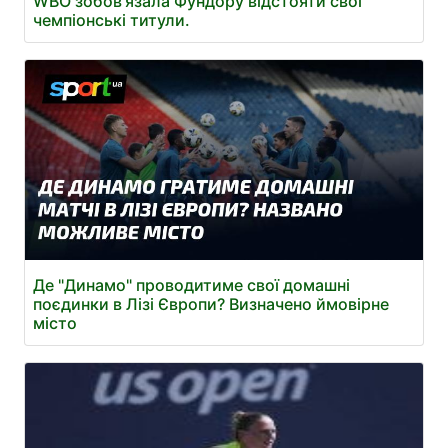
WBO зобов'язала Фундору відстояти свої
чемпіонські титули.
Де "Динамо" проводитиме свої домашні
поєдинки в Лізі Європи? Визначено ймовірне
місто