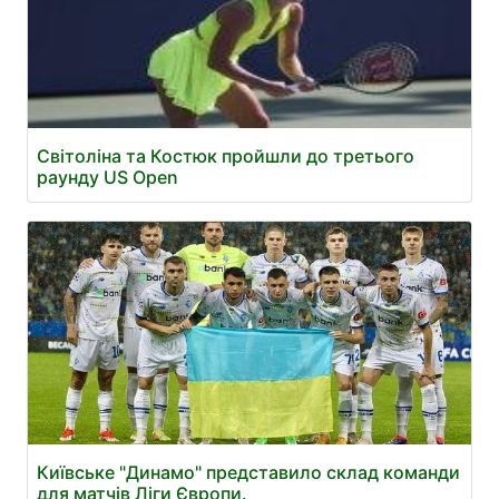
Світоліна та Костюк пройшли до третього
раунду US Open
Київське "Динамо" представило склад команди
для матчів Ліги Європи.