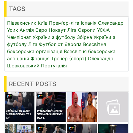
TAGS
Півзахисник
Київ
Прем'єр-ліга
Іспанія
Олександр
Усик
Англія
Євро
Нокаут
Ліга Європи УЄФА
Чемпіонат України з футболу
Збірна України з
футболу
Ліга
Футболіст
Європа
Всесвітня
боксерська організація
Всесвітня боксерська
асоціація
Франція
Тренер (спорт)
Олександр
Шовковський
Португалія
RECENT POSTS