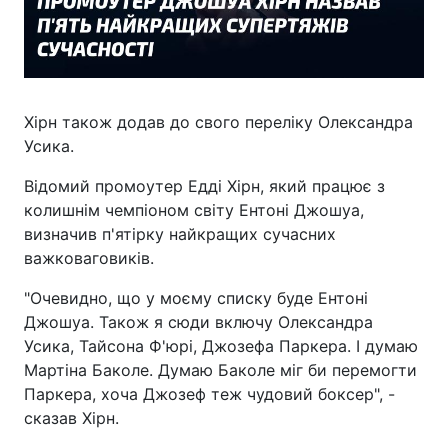
Хірн також додав до свого переліку Олександра
Усика.
Відомий промоутер Едді Хірн, який працює з
колишнім чемпіоном світу Ентоні Джошуа,
визначив п'ятірку найкращих сучасних
важковаговиків.
"Очевидно, що у моєму списку буде Ентоні
Джошуа. Також я сюди включу Олександра
Усика, Тайсона Ф'юрі, Джозефа Паркера. І думаю
Мартіна Баколе. Думаю Баколе міг би перемогти
Паркера, хоча Джозеф теж чудовий боксер", -
сказав Хірн.