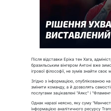
Після відставки Еріка тен Хага, адмін
бразильським вінгером Антоні вже зимою
ігрової філософії, не зумів знайти своє 
Згідно з інформацією, опублікованою на
змінити команду, а й дозволять самост
послугами зацікавлені "Аякс" і "Фламенг
Однак наразі неясно, яку суму "Манчест
інформацією аналітичного ресурсу Trans