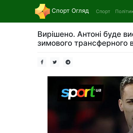
Спорт Огляд
Спорт
Політи
Вирішено. Антоні буде в
зимового трансферного в