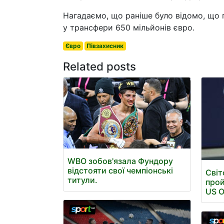
Нагадаємо, що раніше було відомо, що 
у трансфери 650 мільйонів євро.
Євро
Півзахисник
Related posts
WBO зобов'язала Фундору
відстояти свої чемпіонські
Світ
титули.
прой
US 