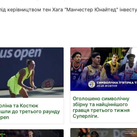
під керівництвом тен Хага "Манчестер Юнайтед" інвест
Оголошено символічну
збірну та найціннішого
оліна та Костюк
гравця третього тижня
шли до третього раунду
Суперліги.
Open