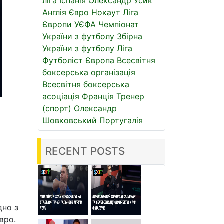
ліга
Іспанія
Олександр Усик
Англія
Євро
Нокаут
Ліга
Європи УЄФА
Чемпіонат
України з футболу
Збірна
України з футболу
Ліга
Футболіст
Європа
Всесвітня
боксерська організація
Всесвітня боксерська
асоціація
Франція
Тренер
(спорт)
Олександр
Шовковський
Португалія
RECENT POSTS
дно з
вро.