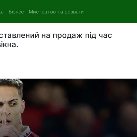
ка
Бізнес
Мистецтво та розваги
иставлений на продаж під час
ікна.