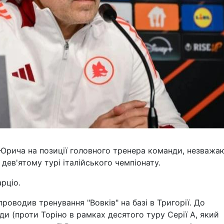
 Юрича на позиції головного тренера команди, незважа
 дев'ятому турі італійського чемпіонату.
рціо.
роводив тренування "Вовків" на базі в Тригорії. До
и (проти Торіно в рамках десятого туру Серії А, який