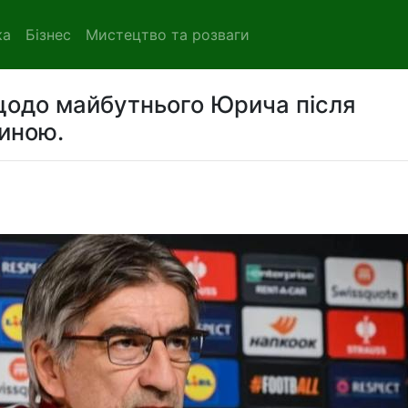
ка
Бізнес
Мистецтво та розваги
щодо майбутнього Юрича після
тиною.