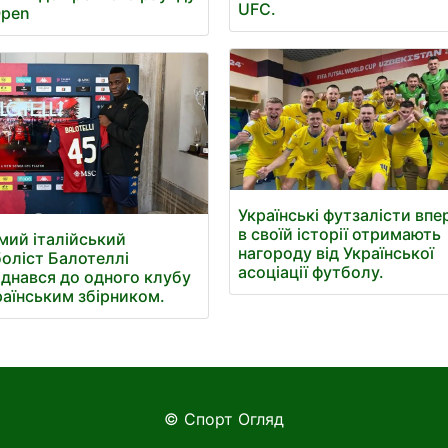
UFC.
Open
Українські футзалісти вп
в своїй історії отримають
мий італійський
нагороду від Української
оліст Балотеллі
асоціації футболу.
днався до одного клубу
раїнським збірником.
© Спорт Огляд