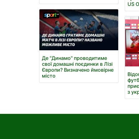
US 
Де "Динамо" проводитиме
свої домашні поєдинки в Лізі
Європи? Визначено ймовірне
Відо
місто
футб
приє
з ук