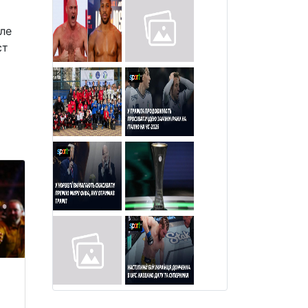
ле
ст