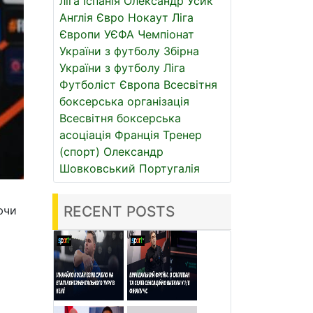
ліга
Іспанія
Олександр Усик
Англія
Євро
Нокаут
Ліга
Європи УЄФА
Чемпіонат
України з футболу
Збірна
України з футболу
Ліга
Футболіст
Європа
Всесвітня
боксерська організація
Всесвітня боксерська
асоціація
Франція
Тренер
(спорт)
Олександр
Шовковський
Португалія
RECENT POSTS
ючи