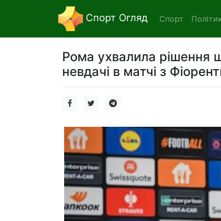
Спорт Огляд
Спорт
Політи
Рома ухвалила рішення 
невдачі в матчі з Фіорен