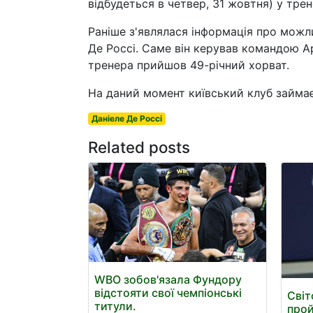
відбудеться в четвер, 31 жовтня) у тре
Раніше з'являлася інформація про можл
Де Россі. Саме він керував командою А
тренера прийшов 49-річний хорват.
На даний момент київський клуб займає 
Даніеле Де Россі
Related posts
WBO зобов'язала Фундору
відстояти свої чемпіонські
Світ
титули.
прой