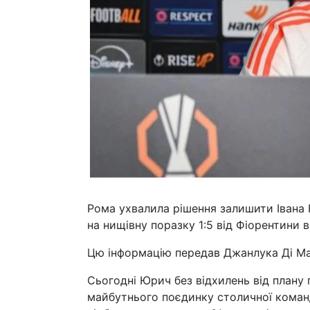
Рома ухвалила рішення залишити Івана
на нищівну поразку 1:5 від Фіорентини в
Цю інформацію передав Джанлука Ді Ма
Сьогодні Юрич без відхилень від плану п
майбутнього поєдинку столичної команд