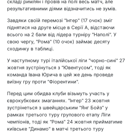
складі римлян і провів на полі весь матч, але
результативними діями відзначитись не зумів.
Завдяки своїй перемозі "Інтер" (17 очок) зміг
піднятися на друге місце в Серії А, відстаючи
всього на 2 бали від лідера турніру "Наполі". У
свою чергу, "Рома" (10 очок) займає десяту
сходинку в таблиці.
У наступному турі італійської ліги "чорно-сині" 27
жовтня зустрінуться з "Ювентусом", тоді як
команда Івана Юрича в цей же день проведе
виїзну гру проти "Фіорентини".
Перед цим обидва клуби візьмуть участь у
єврокубкових змаганнях. "Інтер" 23 жовтня
зустрінеться з швейцарським "Янг Бойз" у
рамках третього туру групового етапу Ліги
чемпіонів, тоді як "Рома" 24 жовтня прийматиме
київське "Динамо" в матчі третього туру