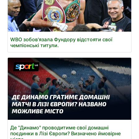
WBO зобов'язала Фундору відстояти свої
чемпіонські титули.
Де "Динамо" проводитиме свої домашні
поєдинки в Лізі Європи? Визначено ймовірне