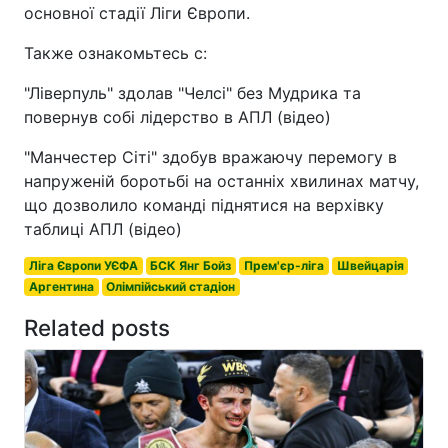
основної стадії Ліги Європи.
Также ознакомьтесь с:
"Ліверпуль" здолав "Челсі" без Мудрика та
повернув собі лідерство в АПЛ (відео)
"Манчестер Сіті" здобув вражаючу перемогу в
напруженій боротьбі на останніх хвилинах матчу,
що дозволило команді піднятися на верхівку
таблиці АПЛ (відео)
Ліга Європи УЄФА
БСК Янг Бойз
Прем'єр-ліга
Швейцарія
Аргентина
Олімпійський стадіон
Related posts