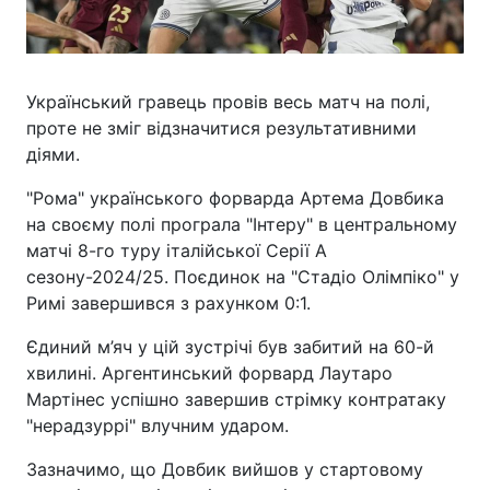
Український гравець провів весь матч на полі,
проте не зміг відзначитися результативними
діями.
"Рома" українського форварда Артема Довбика
на своєму полі програла "Інтеру" в центральному
матчі 8-го туру італійської Серії А
сезону-2024/25. Поєдинок на "Стадіо Олімпіко" у
Римі завершився з рахунком 0:1.
Єдиний м’яч у цій зустрічі був забитий на 60-й
хвилині. Аргентинський форвард Лаутаро
Мартінес успішно завершив стрімку контратаку
"нерадзуррі" влучним ударом.
Зазначимо, що Довбик вийшов у стартовому