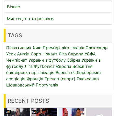
Бізнес
Мистецтво та розваги
TAGS
Півзахисник
Київ
Прем'єр-ліга
Іспанія
Олександр
Усик
Англія
Євро
Нокаут
Ліга Європи УЄФА
Чемпіонат України з футболу
Збірна України з
футболу
Ліга
Футболіст
Європа
Всесвітня
боксерська організація
Всесвітня боксерська
асоціація
Франція
Тренер (спорт)
Олександр
Шовковський
Португалія
RECENT POSTS