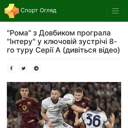
Спорт Огляд
"Рома" з Довбиком програла
"Інтеру" у ключовій зустрічі 8-
го туру Серії А (дивіться відео)