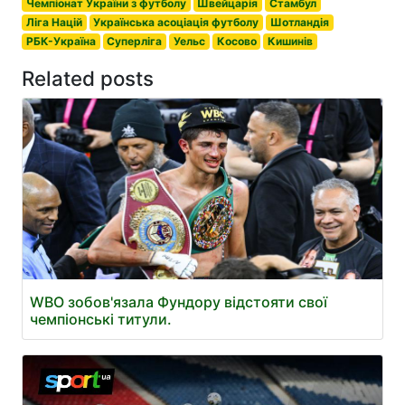
Чемпіонат України з футболу
Швейцарія
Стамбул
Ліга Націй
Українська асоціація футболу
Шотландія
РБК-Україна
Суперліга
Уельс
Косово
Кишинів
Related posts
WBO зобов'язала Фундору відстояти свої
чемпіонські титули.