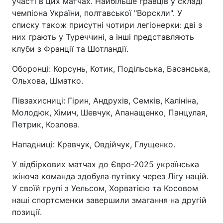
участі в цих матчах. Найбільше гравців у складі
чемпіона України, полтавської "Ворскли". У
списку також присутні чотири легіонерки: дві з
них грають у Туреччині, а інші представляють
клуби з Франції та Шотландії.
Оборонці: Корсунь, Котик, Подільська, Басанська,
Ольхова, Шматко.
Півзахисниці: Гірин, Андрухів, Семків, Калініна,
Молодюк, Хімич, Шевчук, Апанащенко, Панцулая,
Петрик, Козлова.
Нападниці: Кравчук, Овдійчук, Глущенко.
У відбіркових матчах до Євро-2025 українська
жіноча команда здобула путівку через Лігу націй.
У своїй групі з Уельсом, Хорватією та Косовом
наші спортсменки завершили змагання на другій
позиції.