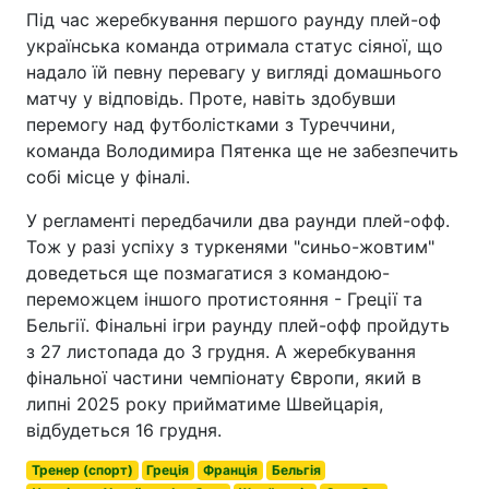
Під час жеребкування першого раунду плей-оф
українська команда отримала статус сіяної, що
надало їй певну перевагу у вигляді домашнього
матчу у відповідь. Проте, навіть здобувши
перемогу над футболістками з Туреччини,
команда Володимира Пятенка ще не забезпечить
собі місце у фіналі.
У регламенті передбачили два раунди плей-офф.
Тож у разі успіху з туркенями "синьо-жовтим"
доведеться ще позмагатися з командою-
переможцем іншого протистояння - Греції та
Бельгії. Фінальні ігри раунду плей-офф пройдуть
з 27 листопада до 3 грудня. А жеребкування
фінальної частини чемпіонату Європи, який в
липні 2025 року прийматиме Швейцарія,
відбудеться 16 грудня.
Тренер (спорт)
Греція
Франція
Бельгія