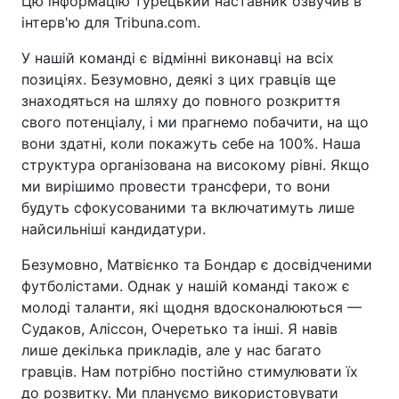
Цю інформацію турецький наставник озвучив в
інтерв'ю для Tribuna.com.
У нашій команді є відмінні виконавці на всіх
позиціях. Безумовно, деякі з цих гравців ще
знаходяться на шляху до повного розкриття
свого потенціалу, і ми прагнемо побачити, на що
вони здатні, коли покажуть себе на 100%. Наша
структура організована на високому рівні. Якщо
ми вирішимо провести трансфери, то вони
будуть сфокусованими та включатимуть лише
найсильніші кандидатури.
Безумовно, Матвієнко та Бондар є досвідченими
футболістами. Однак у нашій команді також є
молоді таланти, які щодня вдосконалюються —
Судаков, Аліссон, Очеретько та інші. Я навів
лише декілька прикладів, але у нас багато
гравців. Нам потрібно постійно стимулювати їх
до розвитку. Ми плануємо використовувати