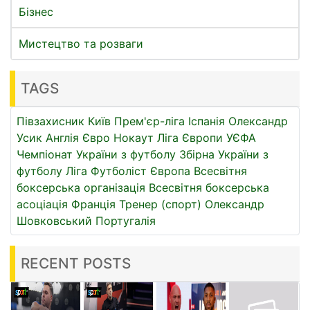
Бізнес
Мистецтво та розваги
TAGS
Півзахисник
Київ
Прем'єр-ліга
Іспанія
Олександр
Усик
Англія
Євро
Нокаут
Ліга Європи УЄФА
Чемпіонат України з футболу
Збірна України з
футболу
Ліга
Футболіст
Європа
Всесвітня
боксерська організація
Всесвітня боксерська
асоціація
Франція
Тренер (спорт)
Олександр
Шовковський
Португалія
RECENT POSTS