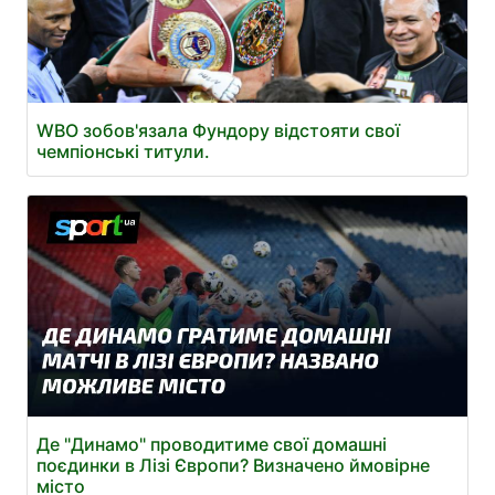
WBO зобов'язала Фундору відстояти свої
чемпіонські титули.
Де "Динамо" проводитиме свої домашні
поєдинки в Лізі Європи? Визначено ймовірне
місто