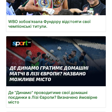
WBO зобов'язала Фундору відстояти свої
чемпіонські титули.
Де "Динамо" проводитиме свої домашні
поєдинки в Лізі Європи? Визначено ймовірне
місто