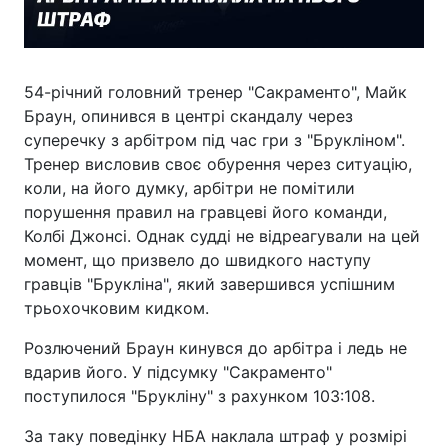
54-річний головний тренер "Сакраменто", Майк
Браун, опинився в центрі скандалу через
суперечку з арбітром під час гри з "Брукліном".
Тренер висловив своє обурення через ситуацію,
коли, на його думку, арбітри не помітили
порушення правил на гравцеві його команди,
Колбі Джонсі. Однак судді не відреагували на цей
момент, що призвело до швидкого наступу
гравців "Брукліна", який завершився успішним
трьохочковим кидком.
Розлючений Браун кинувся до арбітра і ледь не
вдарив його. У підсумку "Сакраменто"
поступилося "Брукліну" з рахунком 103:108.
За таку поведінку НБА наклала штраф у розмірі