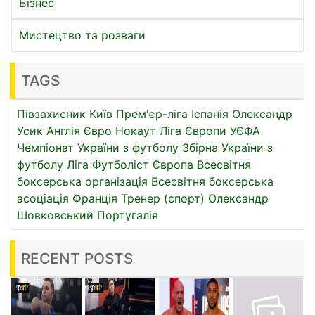
Бізнес
Мистецтво та розваги
TAGS
Півзахисник
Київ
Прем'єр-ліга
Іспанія
Олександр
Усик
Англія
Євро
Нокаут
Ліга Європи УЄФА
Чемпіонат України з футболу
Збірна України з
футболу
Ліга
Футболіст
Європа
Всесвітня
боксерська організація
Всесвітня боксерська
асоціація
Франція
Тренер (спорт)
Олександр
Шовковський
Португалія
RECENT POSTS