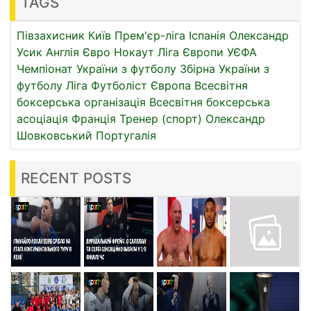
TAGS
Півзахисник
Київ
Прем'єр-ліга
Іспанія
Олександр
Усик
Англія
Євро
Нокаут
Ліга Європи УЄФА
Чемпіонат України з футболу
Збірна України з
футболу
Ліга
Футболіст
Європа
Всесвітня
боксерська організація
Всесвітня боксерська
асоціація
Франція
Тренер (спорт)
Олександр
Шовковський
Португалія
RECENT POSTS