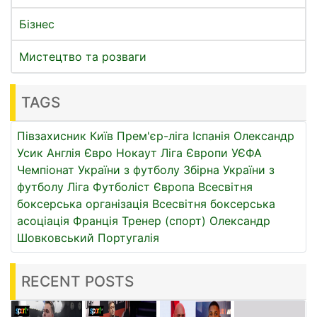
Бізнес
Мистецтво та розваги
TAGS
Півзахисник
Київ
Прем'єр-ліга
Іспанія
Олександр
Усик
Англія
Євро
Нокаут
Ліга Європи УЄФА
Чемпіонат України з футболу
Збірна України з
футболу
Ліга
Футболіст
Європа
Всесвітня
боксерська організація
Всесвітня боксерська
асоціація
Франція
Тренер (спорт)
Олександр
Шовковський
Португалія
RECENT POSTS