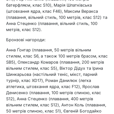
батерфляєм, клас S10), Марія Шпатківська
(штовхання ядра, клас F46), Максим Веракса
(плавання, вільний стиль, 100 метрів, клас S12) та
Анна Стеценко (плавання, вільний стиль, 100
метрів, клас S12).
Бронзові нагороди:
Анна Ґонтар (плавання, 50 метрів вільним
стилем, клас S6, а також 100 метрів брасом, клас
SB5), Олександр Комаров (плавання, 200 метрів
вільним стилем, клас S5), Віктор Дідух та Ірина
Шинкарьова (настільний теніс, мікст, парний
турнір, клас XD17), Роман Данилюк (легка
атлетика, штовхання ядра, клас F12), Ярослав
Денисенко (плавання, 100 метрів спиною, клас
S12), Анна Стеценко (плавання, 400 метрів
вільним стилем, клас S12), Антон Коль (плавання,
50 метрів спиною, клас S1), Євгеній Богодайко