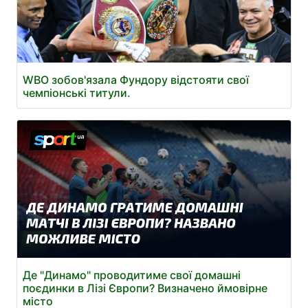
WBO зобов'язала Фундору відстояти свої
чемпіонські титули.
Де "Динамо" проводитиме свої домашні
поєдинки в Лізі Європи? Визначено ймовірне
місто