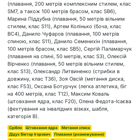
(плавання, 200 метрів комплексним стилем, клас
SM7, а також 100 метрів брасом, клас SB6),
Марина Піддубна (плавання, 50 метрів вільним
стилем, клас S11), Артем Колінько (боча, клас
BC4), Данило Чуфаров (плавання, 100 метрів
спиною, клас S11), Данило Семенихін (плавання,
100 метрів брасом, клас SB5), Сергій Паламарчук
(плавання на спині, 50 метрів, клас S3), Олексій
Вірченко (плавання, 50 метрів вільним стилем,
клас S13), Олександр Литвиненко (стрибки в
довжину, клас Т36), Зоя Овсій (метання диска,
клас F53), Оксана Ботурчук (легка атлетика, біг
на 400 метрів, клас Т12), Максим Коваль
(штовхання ядра, клас F20), Олена Федота-Ісаєва
(фехтування на інвалідних візках, шабля,
категорія В).
Срібло
Штовхання ядра
Метання списа
Дідух Віктор Ігорович
Плавання (розмежування)