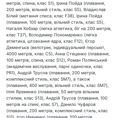
метрів, спина, клас S1), Ірина Пойда (плавання,
200 метрів, вільний стиль, клас S5), Владислав
Білий (метання списа, клас F38), Ірина Пойда
(плавання, 100 метрів, вільний стиль, клас S5),
Наталія Кобзар (легка атлетика, біг на 200 метрів,
клас T37), Володимир Пономаренко (легка
атлетика, штовхання ядра, клас F12), Єгор
Дементьєв (велотрек, індивідуальний персьют,
4000 метрів, клас C5), Анна Стеценко (плавання,
100 метрів, спина, клас S12), Роман Полянський
(академічне веслування, парні одиночки, клас
PR1), Андрій Трусов (плавання, 200 метрів,
комплексний стиль, клас SM7), а також
(плавання, 400 метрів, вільний стиль, клас SM7),
Ілля Яременко (плавання, 50 метрів вільним
стилем, клас S13), Андрій Трусов (плавання, 100
метрів на спині, клас S7), Данило Чуфаров
(плавання, 200 метрів, комплексний стиль, клас
S11), Ігор Німченко (плавання, 100 метрів