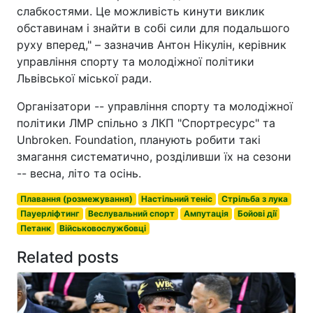
слабкостями. Це можливість кинути виклик
обставинам і знайти в собі сили для подальшого
руху вперед," – зазначив Антон Нікулін, керівник
управління спорту та молодіжної політики
Львівської міської ради.
Організатори -- управління спорту та молодіжної
політики ЛМР спільно з ЛКП "Спортресурс" та
Unbroken. Foundation, планують робити такі
змагання систематично, розділивши їх на сезони
-- весна, літо та осінь.
Плавання (розмежування)
Настільний теніс
Стрільба з лука
Пауерліфтинг
Веслувальний спорт
Ампутація
Бойові дії
Петанк
Військовослужбовці
Related posts