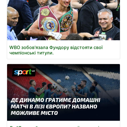
WBO зобов'язала Фундору відстояти свої
чемпіонські титули.