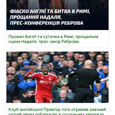
Провал Англії та сутичка в Римі, прощальна
сцена Надаля, прес-захід Реброва.
Клуб англійської Прем'єр-ліги отримав значний
штраф через публікацію в соціальних мережах.