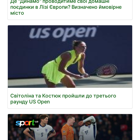
Де "Динамо" проводитиме свої домашні
поєдинки в Лізі Європи? Визначено ймовірне
місто
Світоліна та Костюк пройшли до третього
раунду US Open