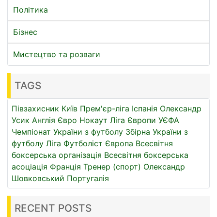
Політика
Бізнес
Мистецтво та розваги
TAGS
Півзахисник
Київ
Прем'єр-ліга
Іспанія
Олександр
Усик
Англія
Євро
Нокаут
Ліга Європи УЄФА
Чемпіонат України з футболу
Збірна України з
футболу
Ліга
Футболіст
Європа
Всесвітня
боксерська організація
Всесвітня боксерська
асоціація
Франція
Тренер (спорт)
Олександр
Шовковський
Португалія
RECENT POSTS