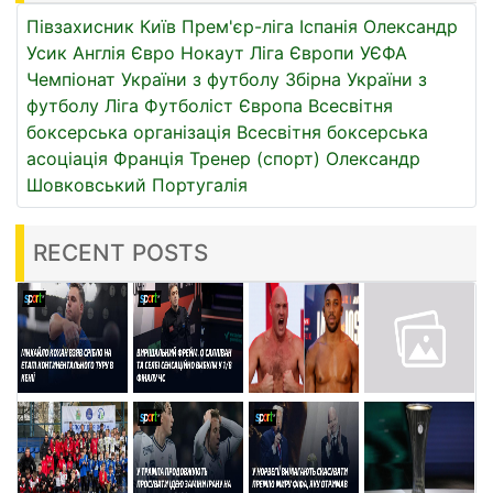
Півзахисник
Київ
Прем'єр-ліга
Іспанія
Олександр
Усик
Англія
Євро
Нокаут
Ліга Європи УЄФА
Чемпіонат України з футболу
Збірна України з
футболу
Ліга
Футболіст
Європа
Всесвітня
боксерська організація
Всесвітня боксерська
асоціація
Франція
Тренер (спорт)
Олександр
Шовковський
Португалія
RECENT POSTS