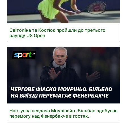
Світоліна та Костюк пройшли до третього
раунду US Open
Наступна невдача Моуріньйо. Більбао здобуває
перемогу над Фенербахче в гостях.