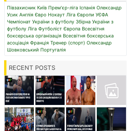
Півзахисник
Київ
Прем'єр-ліга
Іспанія
Олександр
Усик
Англія
Євро
Нокаут
Ліга Європи УЄФА
Чемпіонат України з футболу
Збірна України з
футболу
Ліга
Футболіст
Європа
Всесвітня
боксерська організація
Всесвітня боксерська
асоціація
Франція
Тренер (спорт)
Олександр
Шовковський
Португалія
RECENT POSTS