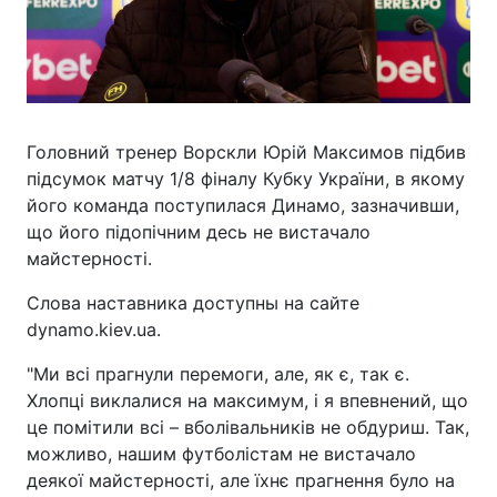
Головний тренер Ворскли Юрій Максимов підбив
підсумок матчу 1/8 фіналу Кубку України, в якому
його команда поступилася Динамо, зазначивши,
що його підопічним десь не вистачало
майстерності.
Слова наставника доступны на сайте
dynamo.kiev.ua.
"Ми всі прагнули перемоги, але, як є, так є.
Хлопці виклалися на максимум, і я впевнений, що
це помітили всі – вболівальників не обдуриш. Так,
можливо, нашим футболістам не вистачало
деякої майстерності, але їхнє прагнення було на