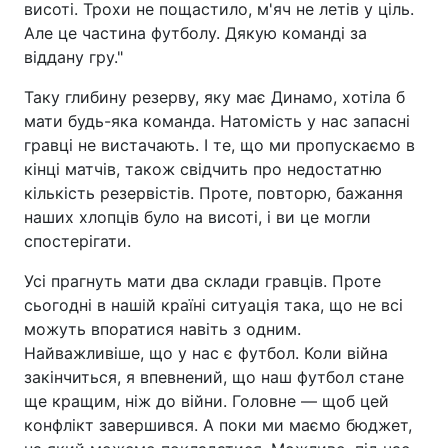
висоті. Трохи не пощастило, м'яч не летів у ціль.
Але це частина футболу. Дякую команді за
віддану гру."
Таку глибину резерву, яку має Динамо, хотіла б
мати будь-яка команда. Натомість у нас запасні
гравці не вистачають. І те, що ми пропускаємо в
кінці матчів, також свідчить про недостатню
кількість резервістів. Проте, повторю, бажання
наших хлопців було на висоті, і ви це могли
спостерігати.
Усі прагнуть мати два склади гравців. Проте
сьогодні в нашій країні ситуація така, що не всі
можуть впоратися навіть з одним.
Найважливіше, що у нас є футбол. Коли війна
закінчиться, я впевнений, що наш футбол стане
ще кращим, ніж до війни. Головне — щоб цей
конфлікт завершився. А поки ми маємо бюджет,