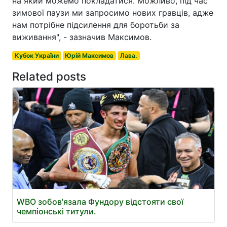
на який можемо покладатися. Можливо, під час
зимової паузи ми запросимо нових гравців, адже
нам потрібне підсилення для боротьби за
виживання", - зазначив Максимов.
Кубок України
Юрій Максимов
Лава.
Related posts
WBO зобов'язала Фундору відстояти свої
чемпіонські титули.