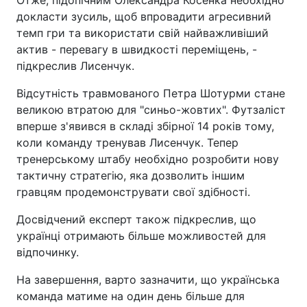
Отже, підопічним Олександра Косенка необхідно
докласти зусиль, щоб впровадити агресивний
темп гри та використати свій найважливіший
актив - перевагу в швидкості переміщень, -
підкреслив Лисенчук.
Відсутність травмованого Петра Шотурми стане
великою втратою для "синьо-жовтих". Футзаліст
вперше з'явився в складі збірної 14 років тому,
коли команду тренував Лисенчук. Тепер
тренерському штабу необхідно розробити нову
тактичну стратегію, яка дозволить іншим
гравцям продемонструвати свої здібності.
Досвідчений експерт також підкреслив, що
українці отримають більше можливостей для
відпочинку.
На завершення, варто зазначити, що українська
команда матиме на один день більше для