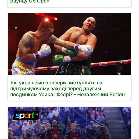
раунду US Open
Які українські боксери виступлять на
підтримуючому заході перед другим
поєдинком Усика і Ф'юрі? - Незалежний Регіон