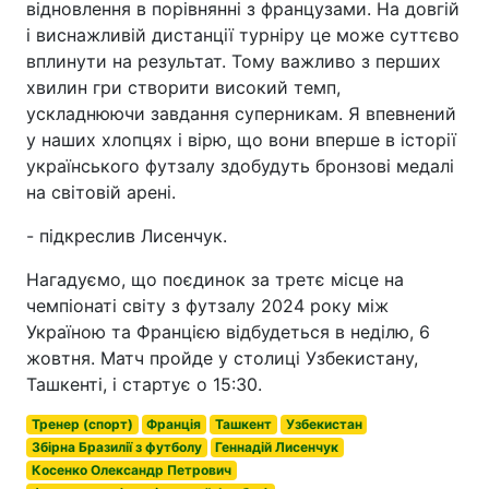
відновлення в порівнянні з французами. На довгій
і виснажливій дистанції турніру це може суттєво
вплинути на результат. Тому важливо з перших
хвилин гри створити високий темп,
ускладнюючи завдання суперникам. Я впевнений
у наших хлопцях і вірю, що вони вперше в історії
українського футзалу здобудуть бронзові медалі
на світовій арені.
- підкреслив Лисенчук.
Нагадуємо, що поєдинок за третє місце на
чемпіонаті світу з футзалу 2024 року між
Україною та Францією відбудеться в неділю, 6
жовтня. Матч пройде у столиці Узбекистану,
Ташкенті, і стартує о 15:30.
Тренер (спорт)
Франція
Ташкент
Узбекистан
Збірна Бразилії з футболу
Геннадій Лисенчук
Косенко Олександр Петрович