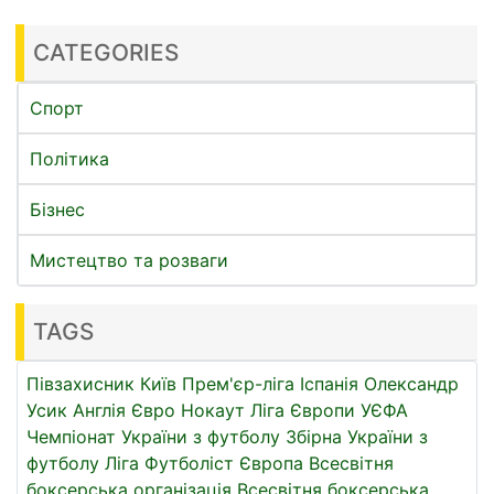
CATEGORIES
Спорт
Політика
Бізнес
Мистецтво та розваги
TAGS
Півзахисник
Київ
Прем'єр-ліга
Іспанія
Олександр
Усик
Англія
Євро
Нокаут
Ліга Європи УЄФА
Чемпіонат України з футболу
Збірна України з
футболу
Ліга
Футболіст
Європа
Всесвітня
боксерська організація
Всесвітня боксерська