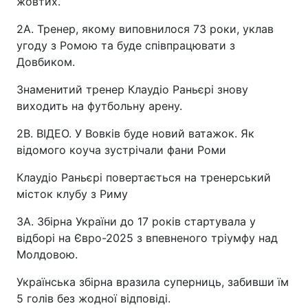
жовтих.
2A. Тренер, якому виповнилося 73 роки, уклав
угоду з Ромою та буде співпрацювати з
Довбиком.
Знаменитий тренер Клаудіо Раньєрі знову
виходить на футбольну арену.
2B. ВІДЕО. У Вовків буде новий ватажок. Як
відомого коуча зустрічали фани Роми
Клаудіо Раньєрі повертається на тренерський
місток клубу з Риму
3A. Збірна України до 17 років стартувала у
відборі на Євро-2025 з впевненого тріумфу над
Молдовою.
Українська збірна вразила суперниць, забивши їм
5 голів без жодної відповіді.