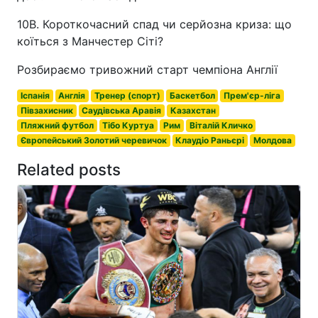
10B. Короткочасний спад чи серйозна криза: що
коїться з Манчестер Сіті?
Розбираємо тривожний старт чемпіона Англії
Іспанія
Англія
Тренер (спорт)
Баскетбол
Прем'єр-ліга
Півзахисник
Саудівська Аравія
Казахстан
Пляжний футбол
Тібо Куртуа
Рим
Віталій Кличко
Європейський Золотий черевичок
Клаудіо Раньєрі
Молдова
Related posts