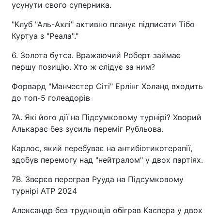
усунути свого суперника.
"Клуб "Аль-Ахлі" активно планує підписати Тібо
Куртуа з "Реала"."
6. Золота бутса. Вражаючий Роберт займає
першу позицію. Хто ж слідує за ним?
Форвард "Манчестер Сіті" Ерлінг Холанд входить
до топ-5 голеадорів
7A. Які його дії на Підсумковому турнірі? Хворий
Алькарас без зусиль переміг Рубльова.
Карлос, який перебуває на антибіотикотерапії,
здобув перемогу над "нейтралом" у двох партіях.
7B. Звєрєв переграв Рууда на Підсумковому
турнірі АТР 2024
Александр без труднощів обіграв Каспера у двох