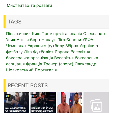
Мистецтво та розваги
TAGS
Півзахисник
Київ
Прем'єр-ліга
Іспанія
Олександр
Усик
Англія
Євро
Нокаут
Ліга Європи УЄФА
Чемпіонат України з футболу
Збірна України з
футболу
Ліга
Футболіст
Європа
Всесвітня
боксерська організація
Всесвітня боксерська
асоціація
Франція
Тренер (спорт)
Олександр
Шовковський
Португалія
RECENT POSTS