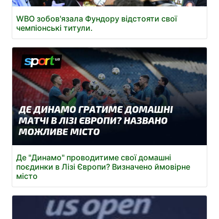
WBO зобов'язала Фундору відстояти свої
чемпіонські титули.
Де "Динамо" проводитиме свої домашні
поєдинки в Лізі Європи? Визначено ймовірне
місто