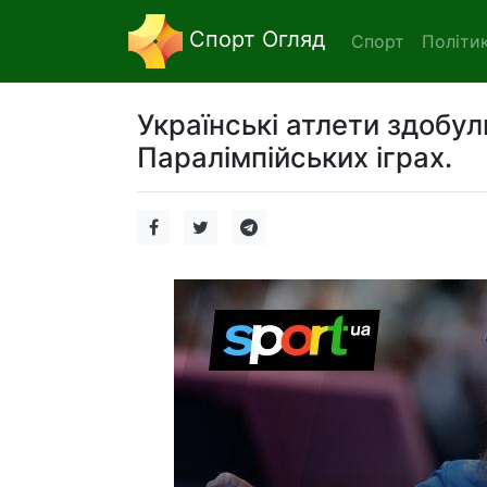
Спорт Огляд
Спорт
Політи
Українські атлети здобул
Паралімпійських іграх.