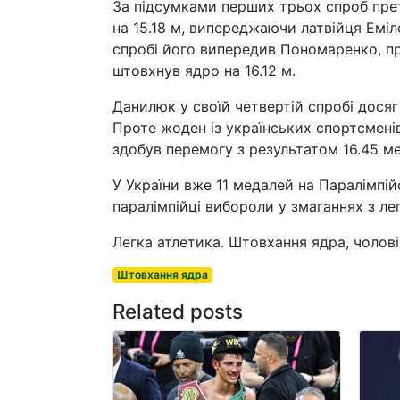
За підсумками перших трьох спроб пре
на 15.18 м, випереджаючи латвійця Емілс
спробі його випередив Пономаренко, пр
штовхнув ядро на 16.12 м.
Данилюк у своїй четвертій спробі досяг
Проте жоден із українських спортсмені
здобув перемогу з результатом 16.45 м
У України вже 11 медалей на Паралімпій
паралімпійці вибороли у змаганнях з лег
Легка атлетика. Штовхання ядра, чолові
Штовхання ядра
Related posts