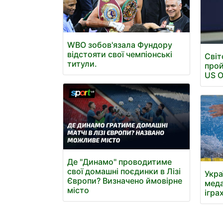
WBO зобов'язала Фундору
відстояти свої чемпіонські
Світ
титули.
прой
US 
Де "Динамо" проводитиме
свої домашні поєдинки в Лізі
Укра
Європи? Визначено ймовірне
меда
місто
ігра