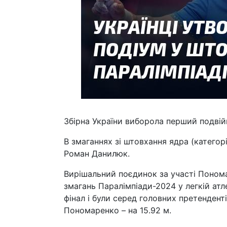
Збірна України виборола перший подвій
В змаганнях зі штовхання ядра (катег
Роман Данилюк.
Вирішальний поєдинок за участі Понома
змагань Паралімпіади-2024 у легкій ат
фінал і були серед головних претенденті
Пономаренко – на 15.92 м.