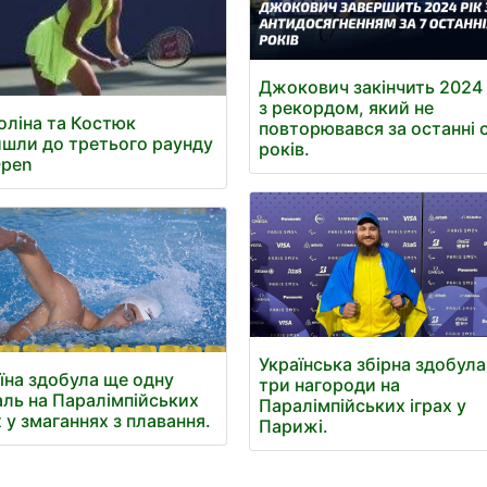
Джокович закінчить 2024 
з рекордом, який не
оліна та Костюк
повторювався за останні 
шли до третього раунду
років.
Open
Українська збірна здобул
їна здобула ще одну
три нагороди на
ль на Паралімпійських
Паралімпійських іграх у
х у змаганнях з плавання.
Парижі.