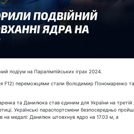
ний подіум на Паралімпійських іграх 2024.
орія F12) переможцями стали Володимир Пономаренко т
ренка та Данилюка став єдиним для України на третій
летиці. Українські параспортсмени безпосередньо пройш
в на медалі: Данилюк штовхнув ядро на 17.03 м, а