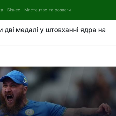
ка
Бізнес
Мистецтво та розваги
и дві медалі у штовханні ядра на