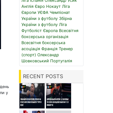
ліга
Іспанія
Олександр Усик
Англія
Євро
Нокаут
Ліга
Європи УЄФА
Чемпіонат
України з футболу
Збірна
України з футболу
Ліга
Футболіст
Європа
Всесвітня
боксерська організація
Всесвітня боксерська
асоціація
Франція
Тренер
(спорт)
Олександр
Шовковський
Португалія
а
RECENT POSTS
 день
ли у