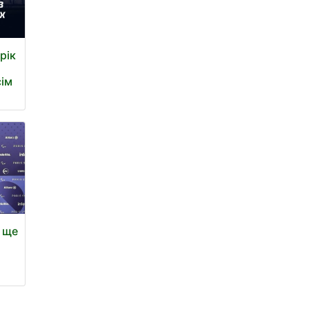
рік
сім
а ще