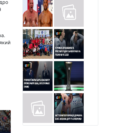
ядро
й
ра.
 який