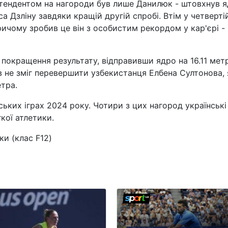
тендентом на нагороди був лише Данилюк - штовхнув 
а Дзліну завдяки кращій другій спробі. Втім у четверті
ичому зробив це він з особистим рекордом у кар'єрі -
 покращення результату, відправивши ядро на 16.11 мет
в не зміг перевершити узбекистанця Елбена Султонова,
етра.
ських іграх 2024 року. Чотири з цих нагород українські
кої атлетики.
ки (клас F12)