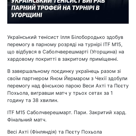
Український тенісист Ілля Білобородько здобув
перемогу в парному розряді на турнірі ITF M15,
що відбувся в Саболчверешмарті (Угорщина) на
хардовому покритті в закритому приміщенні.
В завершальному поєдинку українець разом зі
своїм партнером Яном Йермаром з Чехії здобули
перемогу над фінською парою Веси Ахті та Пєєту
Похьола, вигравши матч у трьох сетах за 1
годину та 38 хвилин.
ITF M15 Саболчверешмарт. Пари. Закритий хард.
Фінальний матч.
Весі Ахті (Фінляндія) та Пєєту Похьола