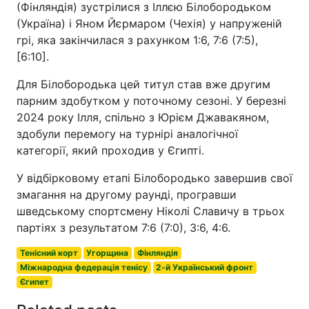
(Фінляндія) зустрілися з Іллєю Білобородьком
(Україна) і Яном Йєрмаром (Чехія) у напруженій
грі, яка закінчилася з рахунком 1:6, 7:6 (7:5),
[6:10].
Для Білобородька цей титул став вже другим
парним здобутком у поточному сезоні. У березні
2024 року Ілля, спільно з Юрієм Джавакяном,
здобули перемогу на турнірі аналогічної
категорії, який проходив у Єгипті.
У відбірковому етапі Білобородько завершив свої
змагання на другому раунді, програвши
шведському спортсмену Ніколі Славичу в трьох
партіях з результатом 7:6 (7:0), 3:6, 4:6.
Тенісний корт
Угорщина
Фінляндія
Міжнародна федерація тенісу
2-й Український фронт
Єгипет