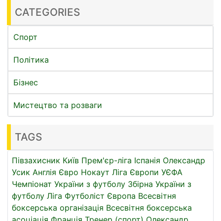
CATEGORIES
Спорт
Політика
Бізнес
Мистецтво та розваги
TAGS
Півзахисник
Київ
Прем'єр-ліга
Іспанія
Олександр
Усик
Англія
Євро
Нокаут
Ліга Європи УЄФА
Чемпіонат України з футболу
Збірна України з
футболу
Ліга
Футболіст
Європа
Всесвітня
боксерська організація
Всесвітня боксерська
асоціація
Франція
Тренер (спорт)
Олександр