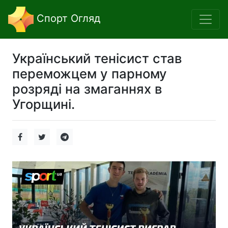
Спорт Огляд
Український тенісист став
переможцем у парному
розряді на змаганнях в
Угорщині.