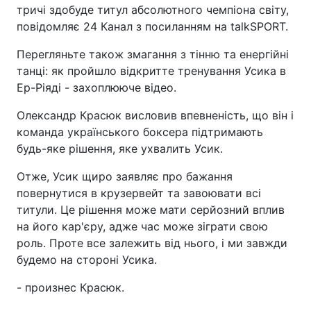
тричі здобуде титул абсолютного чемпіона світу,
повідомляє 24 Канал з посиланням на talkSPORT.
Перегляньте також змагання з тінню та енергійні
танці: як пройшло відкритте тренування Усика в
Ер-Ріяді - захоплююче відео.
Олександр Красюк висловив впевненість, що він і
команда українського боксера підтримають
будь-яке рішення, яке ухвалить Усик.
Отже, Усик щиро заявляє про бажання
повернутися в крузервейт та завоювати всі
титули. Це рішення може мати серйозний вплив
на його кар'єру, адже час може зіграти свою
роль. Проте все залежить від нього, і ми завжди
будемо на стороні Усика.
- произнес Красюк.