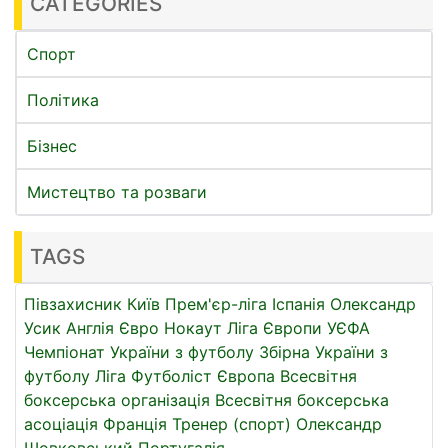
CATEGORIES
Спорт
Політика
Бізнес
Мистецтво та розваги
TAGS
Півзахисник
Київ
Прем'єр-ліга
Іспанія
Олександр
Усик
Англія
Євро
Нокаут
Ліга Європи УЄФА
Чемпіонат України з футболу
Збірна України з
футболу
Ліга
Футболіст
Європа
Всесвітня
боксерська організація
Всесвітня боксерська
асоціація
Франція
Тренер (спорт)
Олександр