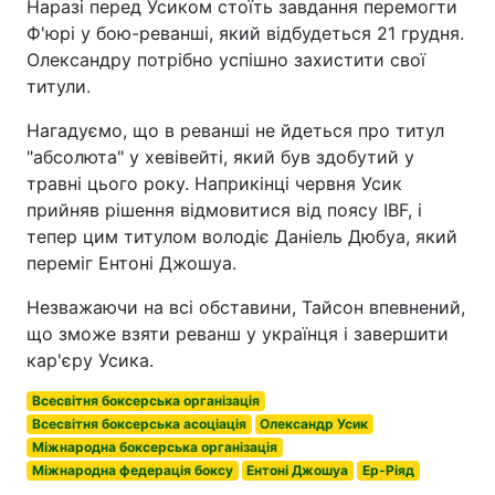
Наразі перед Усиком стоїть завдання перемогти
Ф'юрі у бою-реванші, який відбудеться 21 грудня.
Олександру потрібно успішно захистити свої
титули.
Нагадуємо, що в реванші не йдеться про титул
"абсолюта" у хевівейті, який був здобутий у
травні цього року. Наприкінці червня Усик
прийняв рішення відмовитися від поясу IBF, і
тепер цим титулом володіє Даніель Дюбуа, який
переміг Ентоні Джошуа.
Незважаючи на всі обставини, Тайсон впевнений,
що зможе взяти реванш у українця і завершити
кар'єру Усика.
Всесвітня боксерська організація
Всесвітня боксерська асоціація
Олександр Усик
Міжнародна боксерська організація
Міжнародна федерація боксу
Ентоні Джошуа
Ер-Ріяд