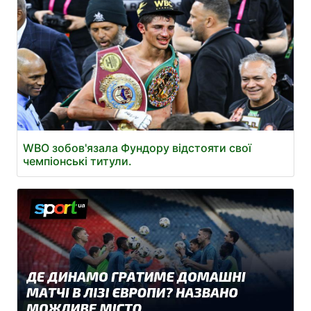
WBO зобов'язала Фундору відстояти свої
чемпіонські титули.