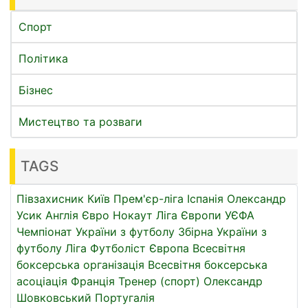
Спорт
Політика
Бізнес
Мистецтво та розваги
TAGS
Півзахисник
Київ
Прем'єр-ліга
Іспанія
Олександр
Усик
Англія
Євро
Нокаут
Ліга Європи УЄФА
Чемпіонат України з футболу
Збірна України з
футболу
Ліга
Футболіст
Європа
Всесвітня
боксерська організація
Всесвітня боксерська
асоціація
Франція
Тренер (спорт)
Олександр
Шовковський
Португалія