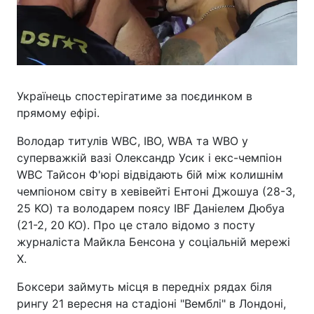
Українець спостерігатиме за поєдинком в
прямому ефірі.
Володар титулів WBC, IBO, WBA та WBO у
суперважкій вазі Олександр Усик і екс-чемпіон
WBC Тайсон Ф'юрі відвідають бій між колишнім
чемпіоном світу в хевівейті Ентоні Джошуа (28-3,
25 KO) та володарем поясу IBF Даніелем Дюбуа
(21-2, 20 KO). Про це стало відомо з посту
журналіста Майкла Бенсона у соціальній мережі
Х.
Боксери займуть місця в передніх рядах біля
рингу 21 вересня на стадіоні "Вемблі" в Лондоні,