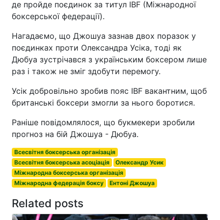
де пройде поєдинок за титул IBF (Міжнародної
боксерської федерації).
Нагадаємо, що Джошуа зазнав двох поразок у
поєдинках проти Олександра Усіка, тоді як
Дюбуа зустрічався з українським боксером лише
раз і також не зміг здобути перемогу.
Усік добровільно зробив пояс IBF вакантним, щоб
британські боксери змогли за нього боротися.
Раніше повідомлялося, що букмекери зробили
прогноз на бій Джошуа - Дюбуа.
Всесвітня боксерська організація
Всесвітня боксерська асоціація
Олександр Усик
Міжнародна боксерська організація
Міжнародна федерація боксу
Ентоні Джошуа
Related posts