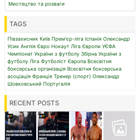
Мистецтво та розваги
TAGS
Півзахисник
Київ
Прем'єр-ліга
Іспанія
Олександр
Усик
Англія
Євро
Нокаут
Ліга Європи УЄФА
Чемпіонат України з футболу
Збірна України з
футболу
Ліга
Футболіст
Європа
Всесвітня
боксерська організація
Всесвітня боксерська
асоціація
Франція
Тренер (спорт)
Олександр
Шовковський
Португалія
RECENT POSTS