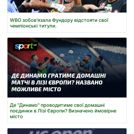
WBO зобов'язала Фундору відстояти свої
чемпіонські титули.
Де "Динамо" проводитиме свої домашні
поєдинки в Лізі Європи? Визначено ймовірне
місто