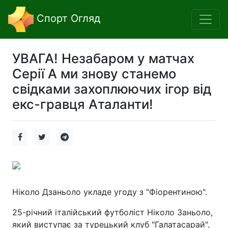
Спорт Огляд
УВАГА! Незабаром у матчах
Серії А ми знову станемо
свідками захоплюючих ігор від
екс-гравця Аталанти!
Ніколо Дзаньоло укладе угоду з "Фіорентиною".
25-річний італійський футболіст Ніколо Заньоло,
який виступає за турецький клуб "Галатасарай",