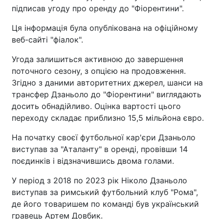
підписав угоду про оренду до "Фіорентини".
Ця інформація була опублікована на офіційному
веб-сайті "фіалок".
Угода залишиться активною до завершення
поточного сезону, з опцією на продовження.
Згідно з даними авторитетних джерел, шанси на
трансфер Дзаньоло до "Фіорентини" виглядають
досить обнадійливо. Оцінка вартості цього
переходу складає приблизно 15,5 мільйона євро.
На початку своєї футбольної кар'єри Дзаньоло
виступав за "Аталанту" в оренді, провівши 14
поєдинків і відзначившись двома голами.
У період з 2018 по 2023 рік Ніколо Дзаньоло
виступав за римський футбольний клуб "Рома",
де його товаришем по команді був український
гравець Артем Довбик.