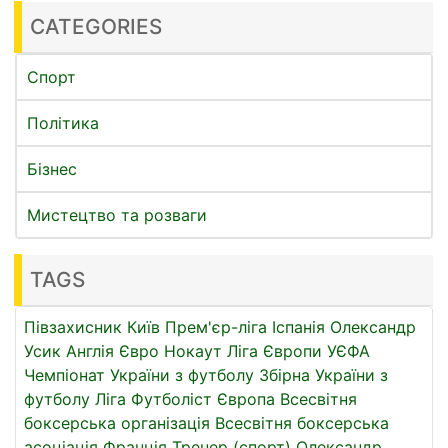
CATEGORIES
Спорт
Політика
Бізнес
Мистецтво та розваги
TAGS
Півзахисник
Київ
Прем'єр-ліга
Іспанія
Олександр
Усик
Англія
Євро
Нокаут
Ліга Європи УЄФА
Чемпіонат України з футболу
Збірна України з
футболу
Ліга
Футболіст
Європа
Всесвітня
боксерська організація
Всесвітня боксерська
асоціація
Франція
Тренер (спорт)
Олександр