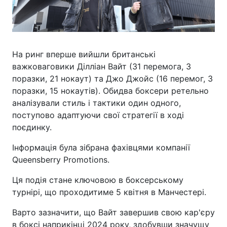
На ринг вперше вийшли британські
важковаговики Ділліан Вайт (31 перемога, 3
поразки, 21 нокаут) та Джо Джойс (16 перемог, 3
поразки, 15 нокаутів). Обидва боксери ретельно
аналізували стиль і тактики один одного,
поступово адаптуючи свої стратегії в ході
поєдинку.
Інформація була зібрана фахівцями компанії
Queensberry Promotions.
Ця подія стане ключовою в боксерському
турнірі, що проходитиме 5 квітня в Манчестері.
Варто зазначити, що Вайт завершив свою кар'єру
в боксі наприкінці 2024 року, здобувши значущу