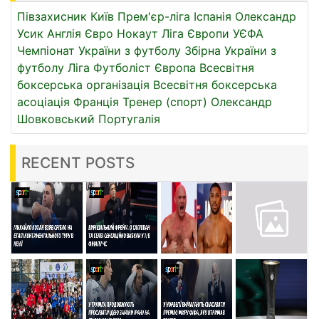
Півзахисник
Київ
Прем'єр-ліга
Іспанія
Олександр
Усик
Англія
Євро
Нокаут
Ліга Європи УЄФА
Чемпіонат України з футболу
Збірна України з
футболу
Ліга
Футболіст
Європа
Всесвітня
боксерська організація
Всесвітня боксерська
асоціація
Франція
Тренер (спорт)
Олександр
Шовковський
Португалія
RECENT POSTS