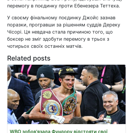
перемогу в поєдинку проти Ебенезера Теттеха.
У своєму фінальному поєдинку Джойс зазнав
поразки, програвши за рішенням суддів Дереку
Чісорі. Ця невдача стала причиною того, що
боксер не зміг здобути перемогу в трьох з
чотирьох своїх останніх матчів.
Related posts
WBO зобов'язала Фундору відстояти свої