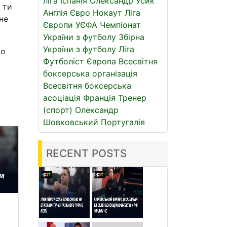
ліга
Іспанія
Олександр Усик
 ти
Англія
Євро
Нокаут
Ліга
не
Європи УЄФА
Чемпіонат
України з футболу
Збірна
України з футболу
Ліга
що
Футболіст
Європа
Всесвітня
боксерська організація
Всесвітня боксерська
асоціація
Франція
Тренер
(спорт)
Олександр
Шовковський
Португалія
RECENT POSTS