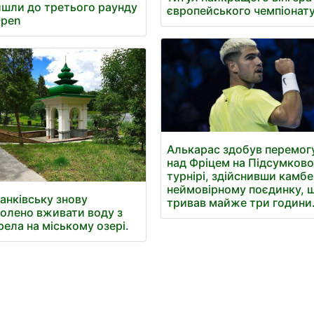
шли до третього раунду
європейського чемпіонату
Open
Алькарас здобув перемог
над Фріцем на Підсумков
турнірі, здійснивши камбе
неймовірному поєдинку, 
анківську знову
тривав майже три години
олено вживати воду з
ела на міському озері.