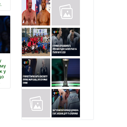
.
у
ому
к у
що
.