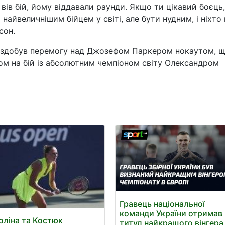
 вів бій, йому віддавали раунди. Якщо ти цікавий боєць,
найвеличнішим бійцем у світі, але бути нудним, і ніхто 
сон.
і здобув перемогу над Джозефом Паркером нокаутом, 
ом на бій із абсолютним чемпіоном світу Олександром
Гравець національної
команди України отримав
оліна та Костюк
титул найкращого вінгера