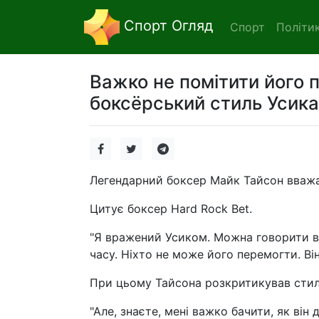
Спорт Огляд
Спорт
Політи
Важко не помітити його 
боксёрський стиль Усика
Легендарний боксер Майк Тайсон вважа
Цитує боксер Hard Rock Bet.
"Я вражений Усиком. Можна говорити вс
часу. Ніхто не може його перемогти. Він 
При цьому Тайсона розкритикував стил
"Але, знаєте, мені важко бачити, як він 