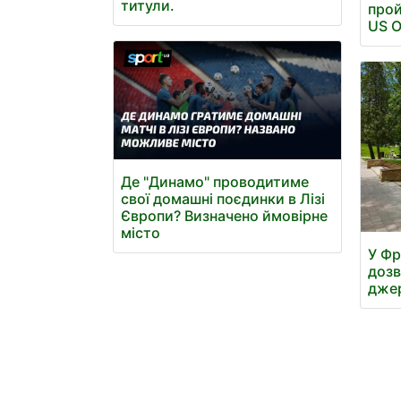
титули.
прой
US 
Де "Динамо" проводитиме
свої домашні поєдинки в Лізі
Європи? Визначено ймовірне
місто
У Фр
дозв
джер