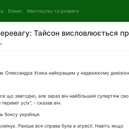
ка
Бізнес
Мистецтво та розваги
перевагу: Тайсон висловлюється п
.
є Олександра Усика найкращим у надважкому дивізіоні
е що завгодно, але зараз він найбільший супертяж сво
переміг усіх", - сказав він.
ь боксу українця.
домінує. Раніше вся справа була в агресії. Навіть якщо