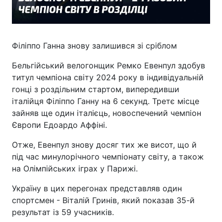
Філіппо Ганна знову залишився зі сріблом
Бельгійський велогонщик Ремко Евенпул здобув
титул чемпіона світу 2024 року в індивідуальній
гонці з роздільним стартом, випередивши
італійця Філіппо Ганну на 6 секунд. Третє місце
зайняв ще один італієць, новоспечений чемпіон
Європи Едоардо Аффіні.
Отже, Евенпул знову досяг тих же висот, що й
під час минулорічного чемпіонату світу, а також
на Олімпійських іграх у Парижі.
Україну в цих перегонах представляв один
спортсмен - Віталій Гринів, який показав 35-й
результат із 59 учасників.