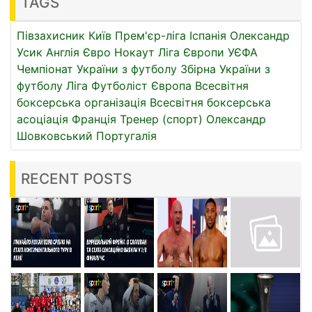
TAGS
Півзахисник
Київ
Прем'єр-ліга
Іспанія
Олександр
Усик
Англія
Євро
Нокаут
Ліга Європи УЄФА
Чемпіонат України з футболу
Збірна України з
футболу
Ліга
Футболіст
Європа
Всесвітня
боксерська організація
Всесвітня боксерська
асоціація
Франція
Тренер (спорт)
Олександр
Шовковський
Португалія
RECENT POSTS