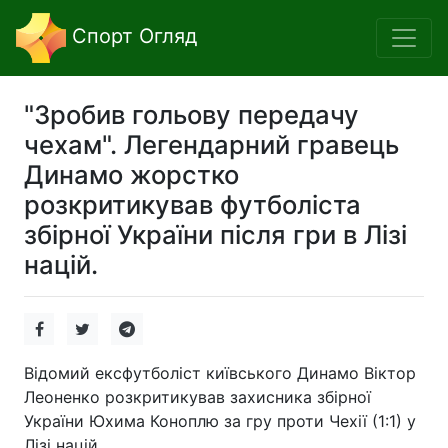
Спорт Огляд
"Зробив гольову передачу
чехам". Легендарний гравець
Динамо жорстко
розкритикував футболіста
збірної України після гри в Лізі
націй.
Відомий ексфутболіст київського Динамо Віктор
Леоненко розкритикував захисника збірної
України Юхима Коноплю за гру проти Чехії (1:1) у
Лізі націй.