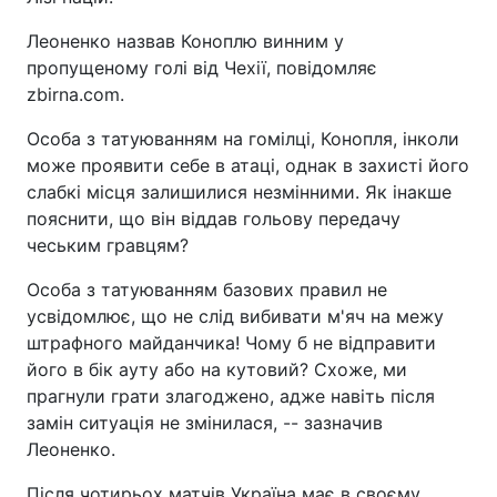
Леоненко назвав Коноплю винним у
пропущеному голі від Чехії, повідомляє
zbirna.com.
Особа з татуюванням на гомілці, Конопля, інколи
може проявити себе в атаці, однак в захисті його
слабкі місця залишилися незмінними. Як інакше
пояснити, що він віддав гольову передачу
чеським гравцям?
Особа з татуюванням базових правил не
усвідомлює, що не слід вибивати м'яч на межу
штрафного майданчика! Чому б не відправити
його в бік ауту або на кутовий? Схоже, ми
прагнули грати злагоджено, адже навіть після
замін ситуація не змінилася, -- зазначив
Леоненко.
Після чотирьох матчів Україна має в своєму