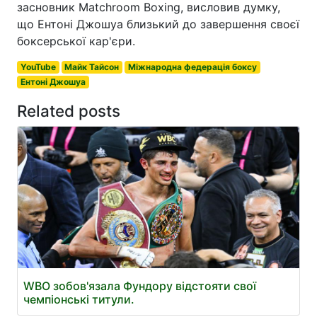
засновник Matchroom Boxing, висловив думку,
що Ентоні Джошуа близький до завершення своєї
боксерської кар'єри.
YouTube
Майк Тайсон
Міжнародна федерація боксу
Ентоні Джошуа
Related posts
WBO зобов'язала Фундору відстояти свої
чемпіонські титули.