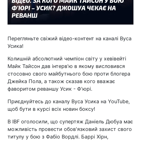
Перегляньте свіжий відео-контент на каналі Вуса
Усика!
Колишній абсолютний чемпіон світу у хевівейті
Майк Тайсон дав інтерв'ю в якому висловився
стосовно свого майбутнього бою проти блогера
Джейка Пола, а також сказав кого вважає
фаворитом реваншу Усик - Ф'юрі.
Приєднуйтесь до каналу Вуса Усика на YouTube,
щоб бути в курсі всіх новин боксу!
В IBF оголосили, що супертяж Даніель Дюбуа має
можливість провести обов'язковий захист свого
титулу у бою з Фабіо Вордлі. Баррі Хірн,