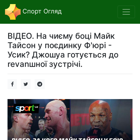
Спорт Огляд
ВІДЕО. На чиєму боці Майк
Тайсон у поєдинку Ф'юрі -
Усик? Джошуа готується до
revanшної зустрічі.