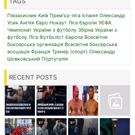
TAGS
Півзахисник
Київ
Прем'єр-ліга
Іспанія
Олександр
Усик
Англія
Євро
Нокаут
Ліга Європи УЄФА
Чемпіонат України з футболу
Збірна України з
футболу
Ліга
Футболіст
Європа
Всесвітня
боксерська організація
Всесвітня боксерська
асоціація
Франція
Тренер (спорт)
Олександр
Шовковський
Португалія
RECENT POSTS