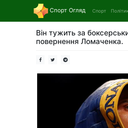
Спорт Огляд
Спорт
Політи
Він тужить за боксерськ
повернення Ломаченка.