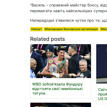
"Василь – справжній майстер боксу, ві
перемагати навіть найсильніших суперни
Напередодні з'явилися чутки про те, щ
Нокаут
Міжнародна боксерська організація
Між
Related posts
WBO зобов'язала Фундору
відстояти свої чемпіонські
Світ
титули.
прой
US 