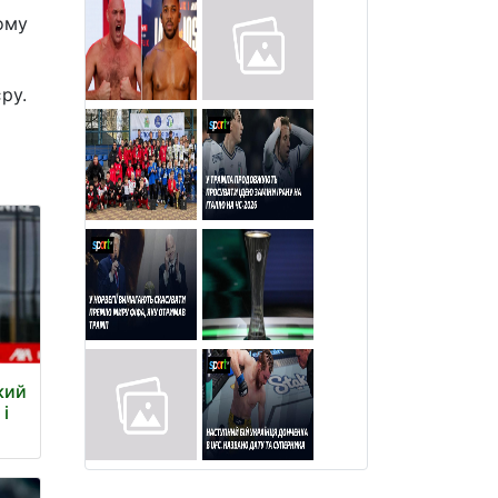
ому
ру.
кий
 і