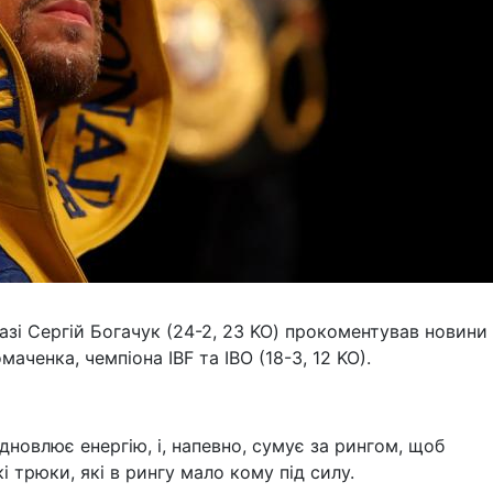
азі Сергій Богачук (24-2, 23 KO) прокоментував новини
ченка, чемпіона IBF та IBO (18-3, 12 KO).
дновлює енергію, і, напевно, сумує за рингом, щоб
 трюки, які в рингу мало кому під силу.