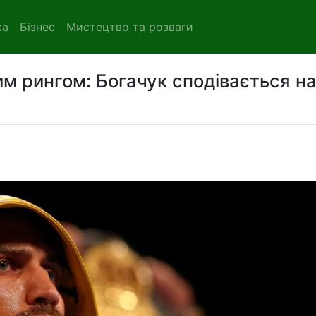
ка
Бізнес
Мистецтво та розваги
им рингом: Богачук сподівається н