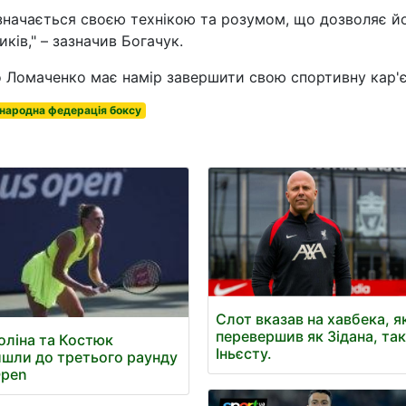
дзначається своєю технікою та розумом, що дозволяє й
ків," – зазначив Богачук.
о Ломаченко має намір завершити свою спортивну кар'є
народна федерація боксу
Слот вказав на хавбека, я
перевершив як Зідана, так
оліна та Костюк
Іньєсту.
шли до третього раунду
Open