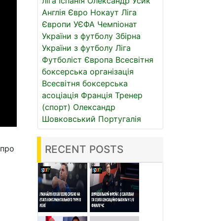
ліга
Іспанія
Олександр Усик
Англія
Євро
Нокаут
Ліга
Європи УЄФА
Чемпіонат
України з футболу
Збірна
України з футболу
Ліга
Футболіст
Європа
Всесвітня
боксерська організація
Всесвітня боксерська
асоціація
Франція
Тренер
(спорт)
Олександр
Шовковський
Португалія
RECENT POSTS
 про