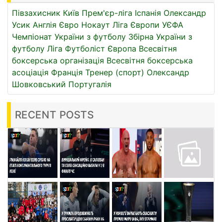
Півзахисник
Київ
Прем'єр-ліга
Іспанія
Олександр
Усик
Англія
Євро
Нокаут
Ліга Європи УЄФА
Чемпіонат України з футболу
Збірна України з
футболу
Ліга
Футболіст
Європа
Всесвітня
боксерська організація
Всесвітня боксерська
асоціація
Франція
Тренер (спорт)
Олександр
Шовковський
Португалія
RECENT POSTS