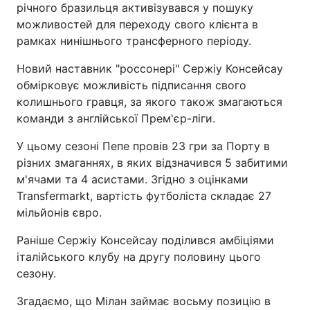
річного бразильця активізувався у пошуку
можливостей для переходу свого клієнта в
рамках нинішнього трансферного періоду.
Новий наставник "россонері" Сержіу Консейсау
обмірковує можливість підписання свого
колишнього гравця, за якого також змагаються
команди з англійської Прем'єр-ліги.
У цьому сезоні Пепе провів 23 гри за Порту в
різних змаганнях, в яких відзначився 5 забитими
м'ячами та 4 асистами. Згідно з оцінками
Transfermarkt, вартість футболіста складає 27
мільйонів євро.
Раніше Сержіу Консейсау поділився амбіціями
італійського клубу на другу половину цього
сезону.
Згадаємо, що Мілан займає восьму позицію в