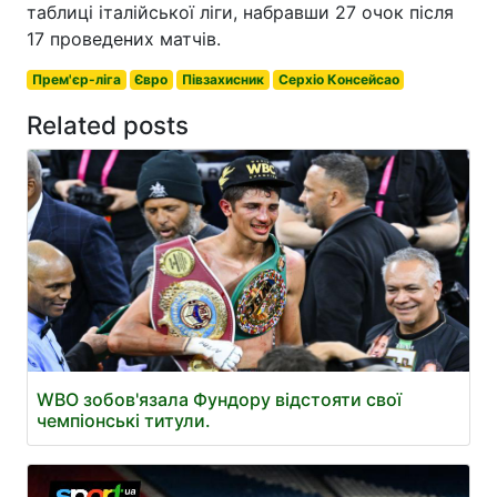
таблиці італійської ліги, набравши 27 очок після
17 проведених матчів.
Прем'єр-ліга
Євро
Півзахисник
Серхіо Консейсао
Related posts
WBO зобов'язала Фундору відстояти свої
чемпіонські титули.