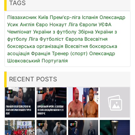
TAGS
Півзахисник
Київ
Прем'єр-ліга
Іспанія
Олександр
Усик
Англія
Євро
Нокаут
Ліга Європи УЄФА
Чемпіонат України з футболу
Збірна України з
футболу
Ліга
Футболіст
Європа
Всесвітня
боксерська організація
Всесвітня боксерська
асоціація
Франція
Тренер (спорт)
Олександр
Шовковський
Португалія
RECENT POSTS