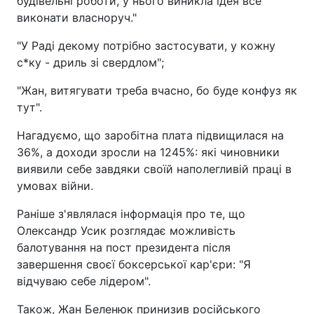
будівельні роботи, у нього виникла ідея все
виконати власноруч."
"У Раді декому потрібно застосувати, у кожну
с*ку - дриль зі свердлом";
"Жан, витягувати треба вчасно, бо буде конфуз як
тут".
Нагадуємо, що заробітна плата підвищилася на
36%, а доходи зросли на 1245%: які чиновники
виявили себе завдяки своїй наполегливій праці в
умовах війни.
Раніше з'являлася інформація про те, що
Олександр Усик розглядає можливість
балотування на пост президента після
завершення своєї боксерської кар'єри: "Я
відчуваю себе лідером".
Також, Жан Беленюк принизив російського