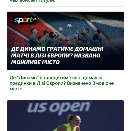
чемпіонські титули.
Де "Динамо" проводитиме свої домашні
поєдинки в Лізі Європи? Визначено ймовірне
місто