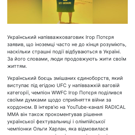
Український напівважковаговик Ігор Потєря
заявив, що іноземці часто не до кінця розуміють,
наскільки страшні події відбуваються в Україні.
За його словами, люди продовжують жити своїм
життям.
Український боєць змішаних єдиноборств, який
виступає під егідою UFC у напівважкій ваговій
категорії, чемпіон WWFC Ігор Потєря поділився
своїми думками щодо сприйняття війни за
кордоном. В інтерв'ю на YouTube-каналі RADICAL
MMA він також прокоментував рішення
української фехтувальниці і олімпійської
чемпіонки Ольги Харлан, яка відмовилася