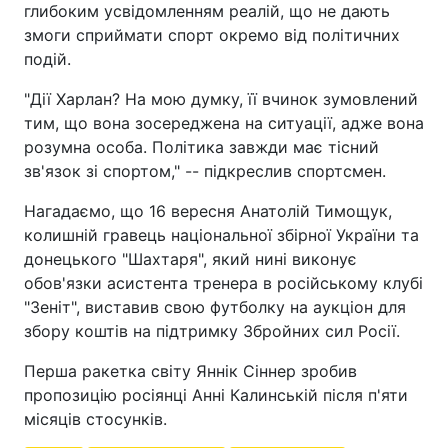
глибоким усвідомленням реалій, що не дають
змоги сприймати спорт окремо від політичних
подій.
"Дії Харлан? На мою думку, її вчинок зумовлений
тим, що вона зосереджена на ситуації, адже вона
розумна особа. Політика завжди має тісний
зв'язок зі спортом," -- підкреслив спортсмен.
Нагадаємо, що 16 вересня Анатолій Тимощук,
колишній гравець національної збірної України та
донецького "Шахтаря", який нині виконує
обов'язки асистента тренера в російському клубі
"Зеніт", виставив свою футболку на аукціон для
збору коштів на підтримку Збройних сил Росії.
Перша ракетка світу Яннік Сіннер зробив
пропозицію росіянці Анні Калинській після п'яти
місяців стосунків.