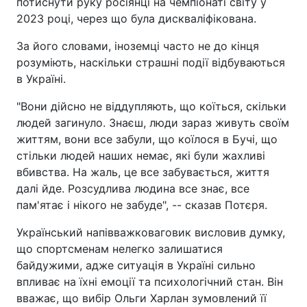
потиснути руку росіянці на чемпіонаті світу у
2023 році, через що була дискваліфікована.
За його словами, іноземці часто не до кінця
розуміють, наскільки страшні події відбуваються
в Україні.
"Вони дійсно не віддупляють, що коїться, скільки
людей загинуло. Знаєш, люди зараз живуть своїм
життям, вони все забули, що коїлося в Бучі, що
стільки людей наших немає, які були жахливі
вбивства. На жаль, це все забувається, життя
далі йде. Розсудлива людина все знає, все
пам'ятає і нікого не забуде", -- сказав Потєря.
Український напівважковаговик висловив думку,
що спортсменам нелегко залишатися
байдужими, адже ситуація в Україні сильно
впливає на їхні емоції та психологічний стан. Він
вважає, що вибір Ольги Харлан зумовлений її