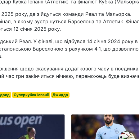
одар Кубка Іспанії (Атлетик) та фіналіст Кубка (Мальорка
 2025 року, де зійдуться команди Реал та Мальорка.
інал, в якому зустрінуться Барселона та Атлетик. Фіна
ться 12 січня 2025 року.
ький Реал. У фіналі, що відбувся 14 січня 2024 року в
 каталонською Барселоною з рахунком 4:1, що дозволило
.
рішення щодо скасування додаткового часу в поєдинка
ний час гри закінчиться нічиєю, переможець буде визна
дрид
Суперкубок Іспанії
Джидда