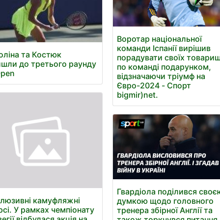
Воротар національної
команди Іспанії вирішив
оліна та Костюк
порадувати своїх товариш
шли до третього раунду
по команді подарунком,
Open
відзначаючи тріумф на
Євро-2024 - Спорт
bigmir)net.
Гвардіола поділився своє
люзивні камуфляжні
думкою щодо головного
сі. У рамках чемпіонату
тренера збірної Англії та
егії відбулася акція на
також торкнувся питання