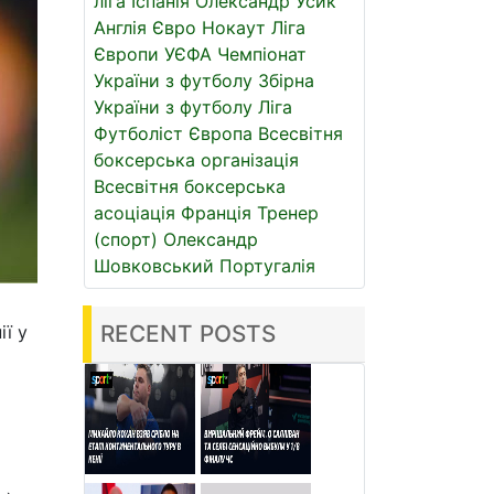
ліга
Іспанія
Олександр Усик
Англія
Євро
Нокаут
Ліга
Європи УЄФА
Чемпіонат
України з футболу
Збірна
України з футболу
Ліга
Футболіст
Європа
Всесвітня
боксерська організація
Всесвітня боксерська
асоціація
Франція
Тренер
(спорт)
Олександр
Шовковський
Португалія
RECENT POSTS
ї у