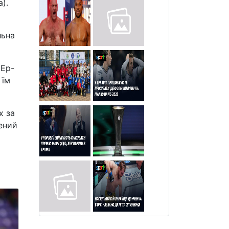
).
льна
 Ер-
 їм
х за
чений