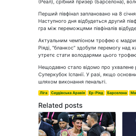
(Реал), срібний призер (Барселона), вол
Перший півфінал заплановано на 8 січня
Наступного дня відбудеться другий півф
гра між переможцями півфіналів відбуде
Актуальним чемпіоном трофею є мадридс
Ріяді, "бланкос" здобули перемогу над
утретє стати володарями цього трофею
Нещодавно стало відомо про ухвалене 
Суперкубок Іспанії. У разі, якщо основ
шляхом виконання пенальті.
Ліга
Саудівська Аравія
Ер-Ріяд
Барселона
Ма
Related posts