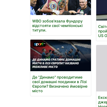
WBO зобов'язала Фундору
відстояти свої чемпіонські
Світ
титули.
прой
US 
Де "Динамо" проводитиме
свої домашні поєдинки в Лізі
Європи? Визначено ймовірне
місто
Екск
джер
Норв