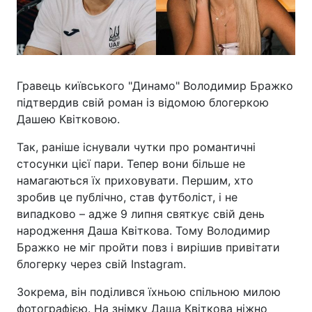
Гравець київського "Динамо" Володимир Бражко
підтвердив свій роман із відомою блогеркою
Дашею Квітковою.
Так, раніше існували чутки про романтичні
стосунки цієї пари. Тепер вони більше не
намагаються їх приховувати. Першим, хто
зробив це публічно, став футболіст, і не
випадково – адже 9 липня святкує свій день
народження Даша Квіткова. Тому Володимир
Бражко не міг пройти повз і вирішив привітати
блогерку через свій Instagram.
Зокрема, він поділився їхньою спільною милою
фотографією. На знімку Даша Квіткова ніжно