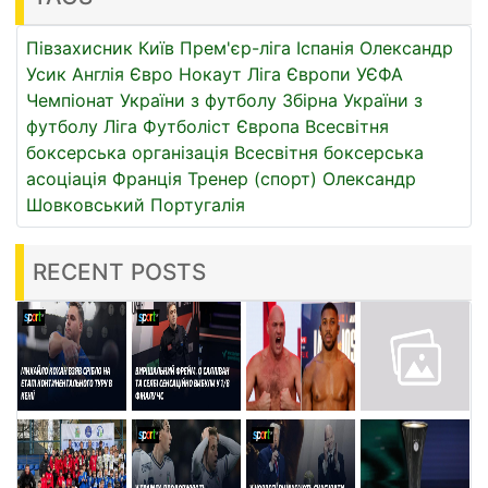
Півзахисник
Київ
Прем'єр-ліга
Іспанія
Олександр
Усик
Англія
Євро
Нокаут
Ліга Європи УЄФА
Чемпіонат України з футболу
Збірна України з
футболу
Ліга
Футболіст
Європа
Всесвітня
боксерська організація
Всесвітня боксерська
асоціація
Франція
Тренер (спорт)
Олександр
Шовковський
Португалія
RECENT POSTS