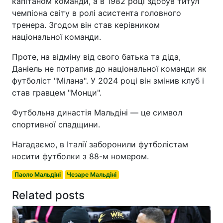
капітаном команди, а в 1982 році здобув титул
чемпіона світу в ролі асистента головного
тренера. Згодом він став керівником
національної команди.
Проте, на відміну від свого батька та діда,
Даніель не потрапив до національної команди як
футболіст "Мілана". У 2024 році він змінив клуб і
став гравцем "Монци".
Футбольна династія Мальдіні — це символ
спортивної спадщини.
Нагадаємо, в Італії заборонили футболістам
носити футболки з 88-м номером.
Паоло Мальдіні
Чезаре Мальдіні
Related posts