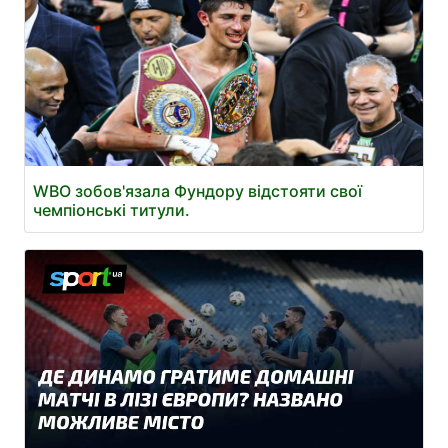
WBO зобов'язала Фундору відстояти свої
чемпіонські титули.