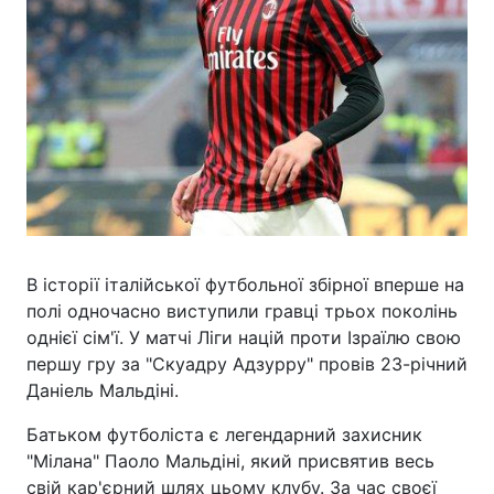
В історії італійської футбольної збірної вперше на
полі одночасно виступили гравці трьох поколінь
однієї сім'ї. У матчі Ліги націй проти Ізраїлю свою
першу гру за "Скуадру Адзурру" провів 23-річний
Даніель Мальдіні.
Батьком футболіста є легендарний захисник
"Мілана" Паоло Мальдіні, який присвятив весь
свій кар'єрний шлях цьому клубу. За час своєї