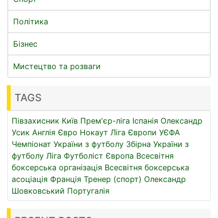
Політика
Бізнес
Мистецтво та розваги
TAGS
Півзахисник
Київ
Прем'єр-ліга
Іспанія
Олександр
Усик
Англія
Євро
Нокаут
Ліга Європи УЄФА
Чемпіонат України з футболу
Збірна України з
футболу
Ліга
Футболіст
Європа
Всесвітня
боксерська організація
Всесвітня боксерська
асоціація
Франція
Тренер (спорт)
Олександр
Шовковський
Португалія