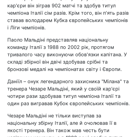
кар'єри він зіграв 902 матчі та здобув титул
чемпіона Італії сім разів. Крім того, він п'ять разів
ставав володарем Кубка європейських чемпіонів
і Ліги чемпіонів.
Паоло Мальдіні представляв національну
команду Італії з 1988 по 2002 рік, протягом
тривалого часу виконуючи обов'язки капітана. У
складі збірної він двічі здобував срібні та
бронзові медалі на чемпіонатах світу і Європи.
Даніїл – онук легендарного захисника "Мілана" та
тренера Чезаре Мальдіні, який у своїй кар'єрі
чотири рази здобував титул чемпіона Італії та
один раз вигравав Кубок європейських чемпіонів.
Чезаре Мальдіні не тільки виступав за
національну збірну Італії, але й очолював її в
якості тренера. Він також мав честь бути