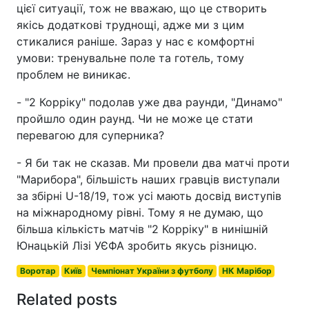
цієї ситуації, тож не вважаю, що це створить
якісь додаткові труднощі, адже ми з цим
стикалися раніше. Зараз у нас є комфортні
умови: тренувальне поле та готель, тому
проблем не виникає.
- "2 Корріку" подолав уже два раунди, "Динамо"
пройшло один раунд. Чи не може це стати
перевагою для суперника?
- Я би так не сказав. Ми провели два матчі проти
"Марибора", більшість наших гравців виступали
за збірні U-18/19, тож усі мають досвід виступів
на міжнародному рівні. Тому я не думаю, що
більша кількість матчів "2 Корріку" в нинішній
Юнацькій Лізі УЄФА зробить якусь різницю.
Воротар
Київ
Чемпіонат України з футболу
НК Марібор
Related posts