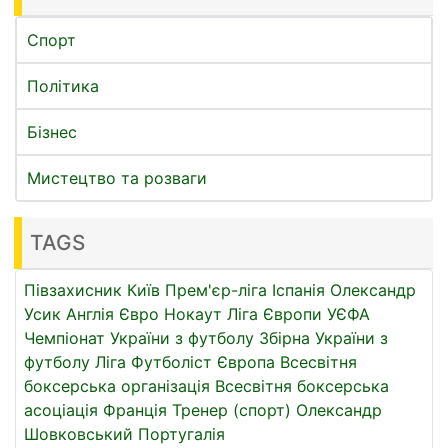
Спорт
Політика
Бізнес
Мистецтво та розваги
TAGS
Півзахисник
Київ
Прем'єр-ліга
Іспанія
Олександр
Усик
Англія
Євро
Нокаут
Ліга Європи УЄФА
Чемпіонат України з футболу
Збірна України з
футболу
Ліга
Футболіст
Європа
Всесвітня
боксерська організація
Всесвітня боксерська
асоціація
Франція
Тренер (спорт)
Олександр
Шовковський
Португалія