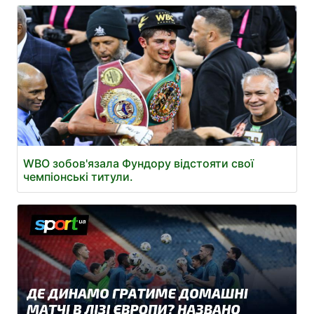
WBO зобов'язала Фундору відстояти свої
чемпіонські титули.