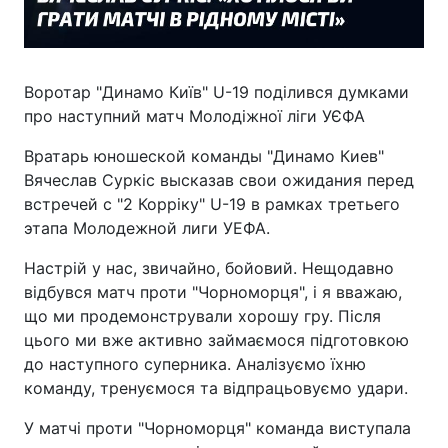
Воротар "Динамо Київ" U-19 поділився думками
про наступний матч Молодіжної ліги УЄФА
Вратарь юношеской команды "Динамо Киев"
Вячеслав Суркіс высказав свои ожидания перед
встречей с "2 Корріку" U-19 в рамках третьего
этапа Молодежной лиги УЕФА.
Настрій у нас, звичайно, бойовий. Нещодавно
відбувся матч проти "Чорноморця", і я вважаю,
що ми продемонстрували хорошу гру. Після
цього ми вже активно займаємося підготовкою
до наступного суперника. Аналізуємо їхню
команду, тренуємося та відпрацьовуємо удари.
У матчі проти "Чорноморця" команда виступала